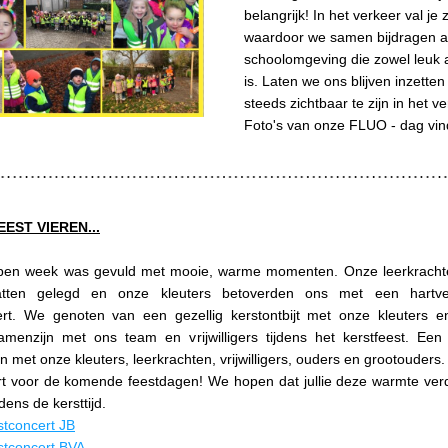
belangrijk! In het verkeer val je 
waardoor we samen bijdragen a
schoolomgeving die zowel leuk al
is. Laten we ons blijven inzetten
steeds zichtbaar te zijn in het ve
Foto's van onze FLUO - dag vind
EST VIEREN...
pen week was gevuld met mooie, warme momenten. Onze leerkracht
tten gelegd en onze kleuters betoverden ons met een hartve
ert. We genoten van een gezellig kerstontbijt met onze kleuters e
samenzijn met ons team en vrijwilligers tijdens het kerstfeest. Een
 met onze kleuters, leerkrachten, vrijwilligers, ouders en grootouders. 
rt voor de komende feestdagen! We hopen dat jullie deze warmte ver
dens de kersttijd.
stconcert JB
stconcert BVA