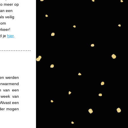
zo meer op 
an een 
s veilig 
 om 
rkeer!
 je 
hier
.
en werden 
rwarmend 
n van een 
 week van 
Alvast een 
der mogen 