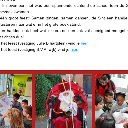
8 november: het was een spannende ochtend op school toen de Sin
 bezoek kwamen. 
één groot feest! Samen zingen, samen dansen, de Sint een handje
uisteren naar wat er in het grote boek stond.
ten hadden ook heel wat lekkers en een zak vol speelgoed meegebra
ezichtjes dus!
het feest (vestiging Julie Billiartplein) vind je 
hier
.
het feest (vestiging B.V.A -wijk) vind je 
hier
.