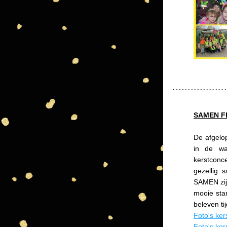
SAMEN FE
De afgelo
in de wa
kerstconc
gezellig 
SAMEN zijn
mooie sta
beleven tij
Foto's ker
Foto's ker