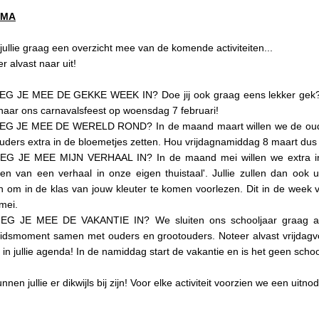
EMA
 jullie graag een overzicht mee van de komende activiteiten...
er alvast naar uit!
EG JE MEE DE GEKKE WEEK IN? Doe jij ook graag eens lekker gek
naar ons carnavalsfeest op woensdag 7 februari!
EG JE MEE DE WERELD ROND? In de maand maart willen we de oude
uders extra in de bloemetjes zetten. Hou vrijdagnamiddag 8 maart dus z
IEG JE MEE MIJN VERHAAL IN? In de maand mei willen we extra in
ten van een verhaal in onze eigen thuistaal'. Jullie zullen dan ook u
 om in de klas van jouw kleuter te komen voorlezen. Dit in de week v
 mei.
IEG JE MEE DE VAKANTIE IN? We sluiten ons schooljaar graag af
idsmoment samen met ouders en grootouders. Noteer alvast vrijdagv
i in jullie agenda! In de namiddag start de vakantie en is het geen scho
nnen jullie er dikwijls bij zijn! Voor elke activiteit voorzien we een uitnod