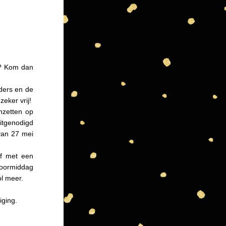
? Kom dan 
rs en de 
eker vrij!
zetten op 
itgenodigd 
an 27 mei 
 met een 
oormiddag 
ol meer.
iging.