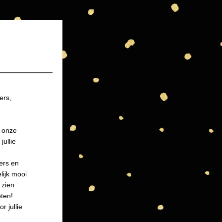
rs, 
 onze 
ullie 
ers en 
ijk mooi 
zien 
eten!
 jullie 