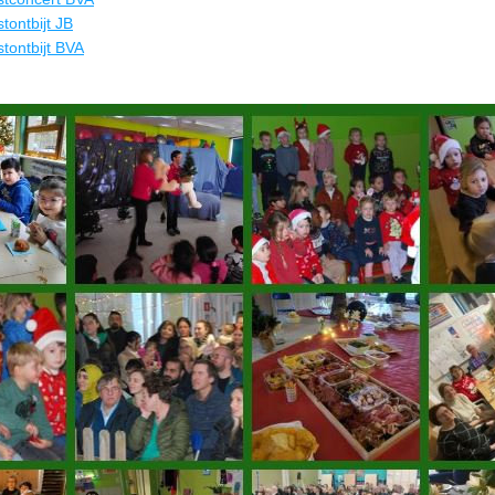
tontbijt JB
stontbijt BVA