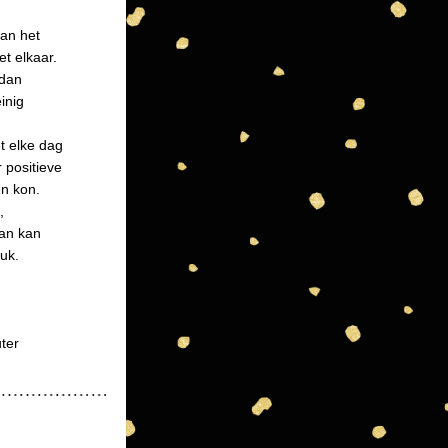
an het 
et elkaar.
dan 
nig 
t elke dag 
positieve 
n kon. 
 
an kan 
uk.
ter