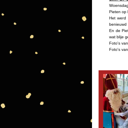
Woensdag 
Pieten op
Het werd 
benieuwd l
En de Pie
wat blije g
Foto's van 
Foto's van 