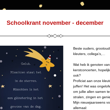
Schoolkrant november - december
Beste ouders, grootoude
kleuters, collega’s,…
Wat heb ik genoten van
kerstconcerten, hopelijk j
ook?
Proficiat aan onze kleut
juffen! Het was ongelofel
om jullie allen samen te 
stralen, zingen en geni
Mijn nieuwjaarswens voor
allemaal: