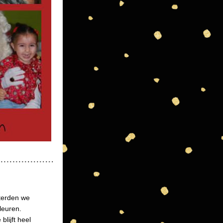
terden we 
euren. 
ijft heel 