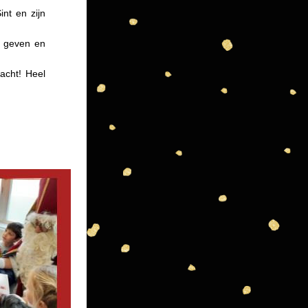
t en zijn 
 geven en 
cht! Heel 