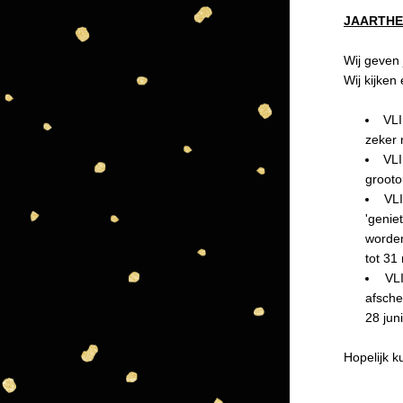
JAARTH
W
ij geven
Wij kijken 
VLI
zeker 
VLI
grooto
VL
'genie
worden
tot 31
VL
afsche
28 jun
Hopelijk ku