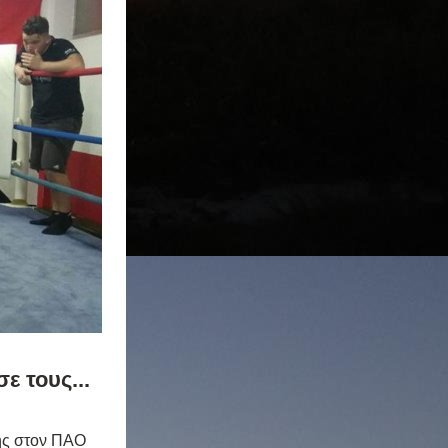
 τους... 
ης στον ΠΑΟ 