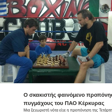
Ο σκακιστής φαινόμενο προπόνησε
πυγμάχους του ΠΑΟ Κέρκυρας
Μια ξεχωριστή νότα είχε η προπόνηση της Τετάρτ