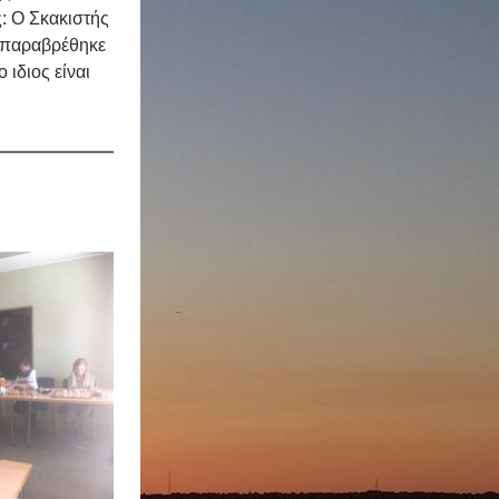
 Ο Σκακιστής 
 παραβρέθηκε 
διος είναι 