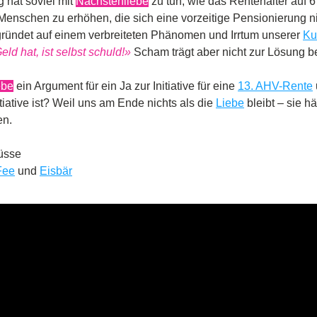
 hat soviel mit 
Nächstenliebe
 zu tun, wie das Rentenalter auf 
 Menschen zu erhöhen, die sich eine vorzeitige Pensionierung nic
ründet auf einem verbreiteten Phänomen und Irrtum unserer 
Ku
ld hat, ist selbst schuld!»
 Scham trägt aber nicht zur Lösung be
ebe
 ein Argument für ein Ja zur Initiative für eine 
13. AHV-Rente
tiative ist? Weil uns am Ende nichts als die 
Liebe
 bleibt – sie h
en.
üsse
Fee
 und 
Eisbär