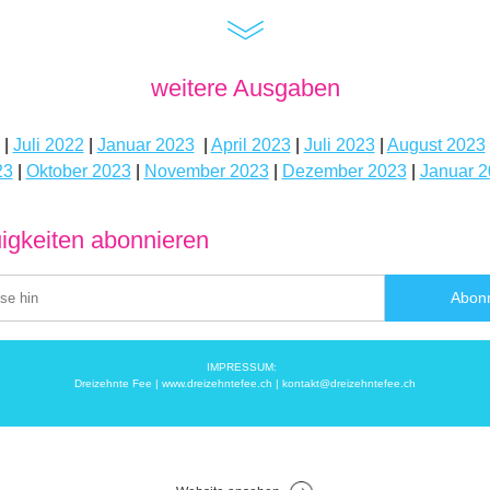
weitere Ausgaben
 | 
Juli 2022
 | 
Januar 2023
  | 
April 2023
 | 
Juli 2023
 | 
August 2023
 
23
 | 
Oktober 2023
 | 
November 2023
 | 
Dezember 2023
 | 
Januar 
igkeiten abonnieren
Abonn
IMPRESSUM:  
Dreizehnte Fee | 
www.dreizehntefee.c
h | 
kontakt@dreizehntefee.ch