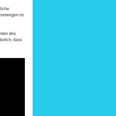
 ist unser Tag. Der Heilige traute im dritten Jahrhundert christliche 
netwegen ist 
sten des 
ürlich, dass 