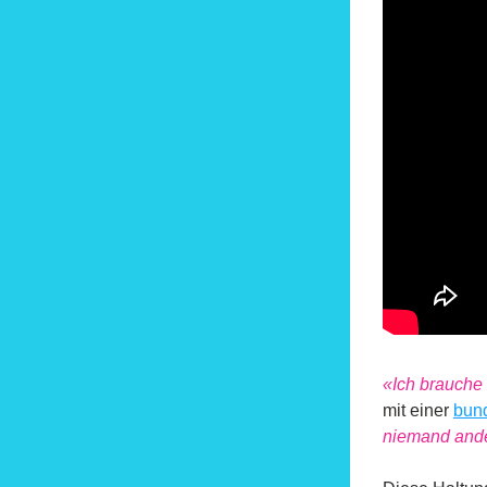
«Ich brauche 
mit einer 
bund
niemand ande