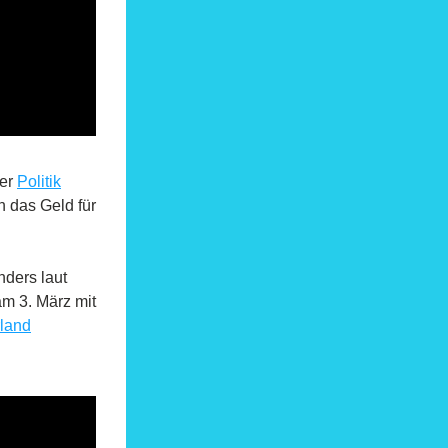
er 
Politik
 das Geld für 
ders laut 
m 3. März mit 
rland