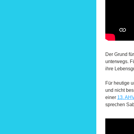
Der Grund für
unterwegs. Fü
ihre Lebensg
Für heutige u
und nicht bes
einer 
13. AH
sprechen Sab