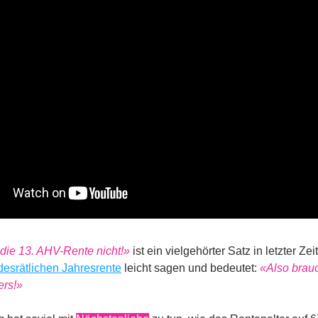
die 13. AHV-Rente nicht!»
 ist ein vielgehörter Satz in letzter Zeit
esrätlichen Jahresrente
 leicht sagen und bedeutet: 
«Also brauc
rs!»