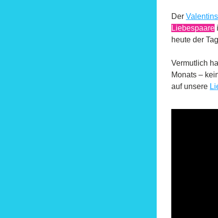
Der 
Valentins
Liebespaare
heute der Tag
Vermutlich ha
Monats – kein
auf unsere 
Li