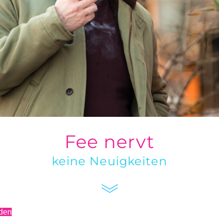
Fee nervt
keine Neuigkeite
n
den