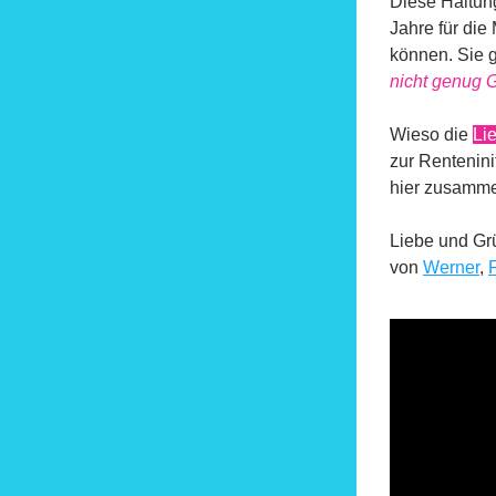
Diese Haltung
Jahre für die
können. Sie g
nicht genug Ge
Wieso die 
Li
zur Rentenini
hier zusamm
Liebe und Gr
von 
Werner
, 