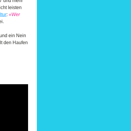
67 und mehr 
ht leisten 
ltur
: 
«Wer 
i.
 und ein Nein 
ält den Haufen 