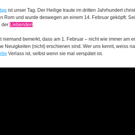
tag
 in Rom und wurde deswegen an einem 14. Februar geköpft. Sei
 der 
Liebenden
.
t niemand bemerkt, dass am 1. Februar – nicht wie immer am er
e Neuigkeiten (nicht) erschienen sind. Wer uns kennt, weiss nat
ebe
 Verlass ist, selbst wenn sie mal verspätet ist.