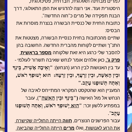
למרים מבחינה תאולוגית, חברתית, פסיכולוגית, 
היסטורית ועוד. אני רוצה להדגיש את הפן התאולוגי, דרך 
הבנת תפקידה של מרים כ"חוה החדשה".
כתובות החזית של כנסיית הבשורה בנצרת מוסרות את 
הבסיס:
שתיים מהכתובות בחזית כנסיית הבשורה, מצטטות את 
התנ"ך ושתיים לקוחות מהברית החדשה. החשובה בהן 
להסבר שלי כרגע היא זאת שלקוחה 
מספר בראשית 
פרק ג'.
 כאן אלהים אומר לנחש שאיבה תשרור לעולמי -
"וְאֵיבָה אָשִׁית, בֵּינְךָ 
עד בין האנושות לבין הרוע (הנחש): 
וּבֵין הָאִשָּׁה, וּבֵין זַרְעֲךָ, וּבֵין זַרְעָהּ:  הוּא יְשׁוּפְךָ רֹאשׁ, 
וְאַתָּה תְּשׁוּפֶנּוּ עָקֵב."
המעניין הוא שהטקסט המקראי המתייחס לאיבה של 
("בֵּינְךָ וּבֵין 
הָאִשָּׁה
"
הנחש אל מול האישה 
), עובר 
"
הוּא 
יְשׁוּפְךָ רֹאשׁ, וְאַתָּה תְּשׁוּפֶנּוּ 
במפתיע ללשון זכר: 
עָקֵב
".
עבור הפרשנים הנוצרים, 
חווה 
הייתה החולייה שקישרה 
את הרוע לאנושות, 
ואלו 
מרים 
הייתה החולייה שהביאה 