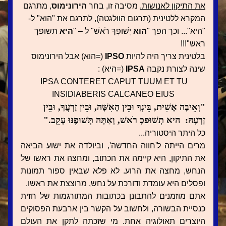
את התיקון לאנושות.
 מסיבה זו, בחר 
הירונימוס
, מתרגם 
המקרא ללטינית (תרגום הוולגטה), לתרגם את "הוא" ל- 
"היא"... וכך הפך "
הוּא 
יְשׁוּפְךָ רֹאשׁ" ל – "
היא
 תשופך 
ראש"!!! 
בלטינית צריך היה להיות 
IPSO 
(=הוא) אבל הירונימוס 
שינה לצורת נקבה 
IPSA
 (=היא) :
  IPSA CONTERET CAPUT TUUM ET TU 
INSIDIABERIS CALCANEO EIUS
"וְאֵיבָה אָשִׁית, בֵּינְךָ וּבֵין הָאִשָּׁה, וּבֵין זַרְעֲךָ, וּבֵין 
זַרְעָהּ:  היא תְשׁוּפכָ רֹאשׁ, וְאַתָּה תְּשׁוּפֶנּוּ עָקֵב."
כל היתר היסטוריה... 
מרים הייתה ל'חווה החדשה', וביולדה את ישוע הביאה 
את התיקון, היא קיימה את הכתוב, ומחצה את ראשו של 
הנחש, מחצה את הרוע. לא פלא שבאין ספור תמונות 
ופסלים היא עומדת ודורכת על נחש, מרוצצת את ראשו. 
אתם מוזמנים להתבונן בכתובות המתורגמות של חזית 
כנסיית הבשורה, ולחשוב על הקשר בין ארבעת הפסוקים 
היוצרים תאולוגיה אחת. מי שזכתה לתקן את העולם 