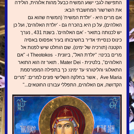
התפישה לגבי ישוע המשיח כבעל מהות אלוהית, הולידה 
את השרשור המחשבתי הבא: 
אם מרים היא - 'יולדת המשיח' (המשיח שהוא גם 
האלהים), על כן היא בהכרח גם - 'יולדת האלוהים', ועל כן 
יש לכנותה בתואר - 'אם האלוהים'. בשנת 431 , נערך 
כינוס כנסייתי אדיר בחשיבותו בעיר אפסוס באסיה 
הקטנה (תורכיה של ימינו). שם הוחלט שיש לפנות אל 
מרים בכינוי: "יולדת האל", ביוונית -  Theotokos ו- "אם 
האלוהים", בלטינית - Mater Dei . תואר זה הוא התואר 
התאולוגי והליטורגי עד ימינו: כך בתפילה המפורסמת  
Ave Maria  , אשר בחלקה השלישי פונים למרים: "מרים 
הקדושה, אם האלוהים, התפללי עבורנו החוטאים..."