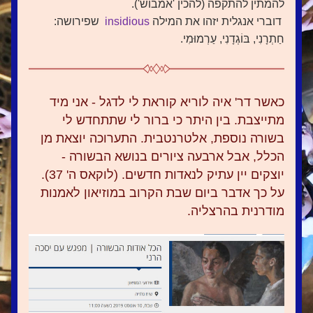
להמתין להתקפה (להכין 'אמבוש').
דוברי אנגלית יזהו את המילה 
insidious  
שפירושה:  
חַתְרָנִי, בּוֹגְדָנִי, עַרְמוּמִי.
כאשר דר' איה לוריא קוראת לי לדגל - אני מיד 
מתייצבת. בין היתר כי ברור לי שתתחדש לי 
בשורה נוספת, אלטרנטבית. התערוכה יוצאת מן 
הכלל, אבל ארבעה ציורים בנושא הבשורה - 
יוצקים יין עתיק לנאדות חדשים. (לוקאס ה' 37). 
על כך אדבר ביום שבת הקרוב במוזיאון לאמנות 
מודרנית בהרצליה.