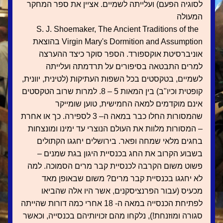
לסוגיה הפעם) ועלייתה לשמיים. אציין את ספר המחקר 
המעולה    
 S. J. Shoemaker, The Ancient Traditions of the 
Virgin Mary's Dormition and Assumption בהוצאת 
אוניברסיטת אוקספורד. הספר סוקר כיצד ההערצה 
למרים התבטאה בסיפורים על תרדמתה ועלייתה 
לשמיים, בטקסטים בכל השפות העתיקות (לטינית, יוונית, 
קופטית וכיו"ב) בין המאות 5 – 8. למרות שרוב הטקסטים 
אינם מוקדמים למאה החמישית, טוען שומייקר 
שהמסורות החלו כבר במאה ה– 3 לספירה. כך או אחרת 
– המסורות מלוות את העולם הנוצרי עד ימינו ומונצחות 
בחגים מלאי שמחה ופאר. בירושלים יחגגו הקתולים 
בשבוע הקרוב את החג בכנסיית היגון בגת שמנים – 
פשוט משום הקרבה לכנסיית קבר מרים הסמוכה. למה 
לא יחגגו בכנסיית קבר מרים? משום שבאופן מאד 
מכעיס (עבור הפרנציסקנים, אשר היו אלה שהביאו 
לפתיחת הכנסייה במאה ה- 18 אחרי כמה דורות שהייתה 
סגורה ומוזנחת!), נלקחו מהם זכויותיהם בכנסייה, וכאשר 