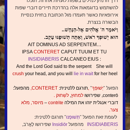
דרך הדמיון למילים בשפות לועזיות אחרות. תוכלו 
להשתמש בדוגמאות אלה בהדרכת תיירים דוברי שפות 
אירופאיות כאשר תעמדו מול הכתובת בחזית כנסיית 
הבשורה
 בנצרת. 
וַיֹּאמֶר ה' אֱלֹהִים אֶל-הַנָּחָשׁ.. 
הוּא יְשׁוּפְךָ רֹאשׁ, וְאַתָּה תְּשׁוּפֶנּוּ עָקֵב. 
AIT DOMINUS AD SERPENTEM… 
IPSA 
CONTERET
CAPUT TUUM ET TU
INSIDIABERIS 
CALCANEO EIUS : 
And the Lord God said to the serpent    She will
crush
your head, and you will 
lie in wait 
for her heel
הפועל "
יְשׁוּפְךָ
"
,
תורגם ללטינית: 
CONTERET,
 מהפועל: 
conterō, שפירושו 
למחוץ
, 
לשְׁחוק .
דוברי אנגלית יזהו את המילה 
contrite
– 
מיוסר, מלא 
צער.
לעומת זאת הפועל "
תְּשׁוּפֶנּוּ
" תורגם ללטינית:
INSIDIABERIS  
 מהפועל 
Insidiōr
שפירושו לֶאֱרֹב, 