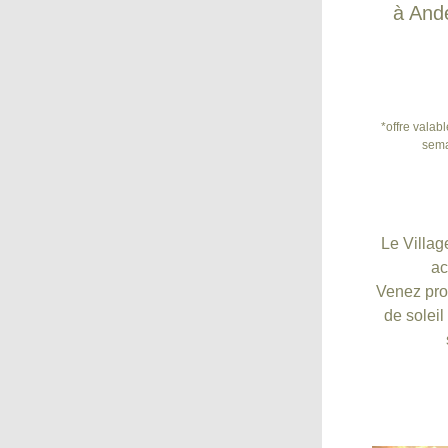
à Ande
*offre valab
sema
Le Villag
ac
Venez prof
de soleil