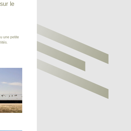
ur le 
u une petite 
ités.