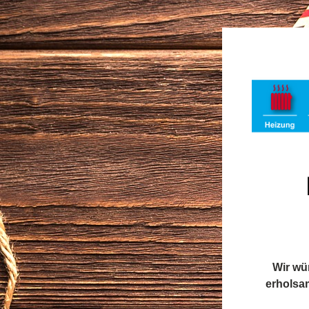
Wir wü
erholsam