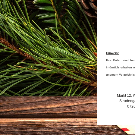
Hinweis:
Ihre Daten sind bei
irrtürmlich erhalte
unserem Verzeichnis
Markt 12, 
Strudenga
072