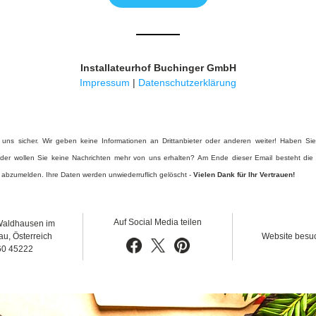
Installateurhof Buchinger GmbH
Impressum
 | 
Datensch
utzerklärung
 uns sicher. Wir geben keine Informationen an Drittanbieter oder anderen weiter! Haben Sie
n oder wollen Sie keine Nachrichten mehr von uns erhalten? Am Ende dieser Email besteht die M
 abzumelden. Ihre Daten werden unwiederruflich gelöscht - 
Vielen Dank für Ihr Vertrauen!
Auf Social Media teilen
Waldhausen im 
u, Österreich
Website besu
60 45222