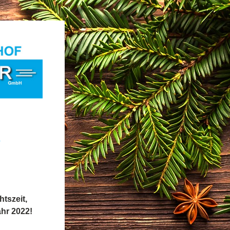

tszeit,
ahr 2022!