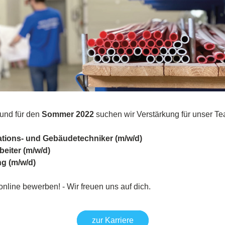
 und für den 
Sommer 2022
 suchen wir Verstärkung für unser Te
lations- und Gebäudetechniker (m/w/d)
beiter (m/w/d)
ng (m/w/d)
 online bewerben! - Wir freuen uns auf dich.
zur Karriere