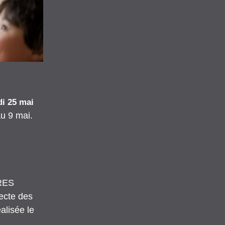
di 25 mai
au 9 mai.
RES
ecte des 
lisée le 