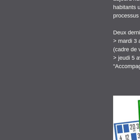
habitants u
processus 
Deux derni
> mardi 3 av
(cadre de v
> jeudi 5 a
"Accompagne