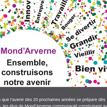
 que l’avenir des 20 prochaines années se prépare dès 
i, les élus de Mond’Arverne communauté construisent ave