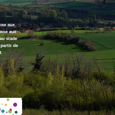
se aux 
asse aux 
au stade 
partir de 
t. 