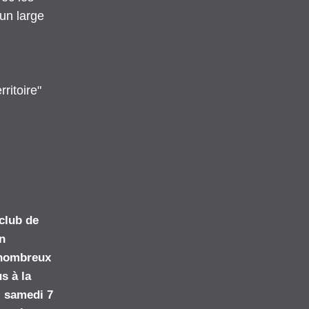
un large 
ritoire" 
club de 
n 
 nombreux 
 à la 
, samedi 7 