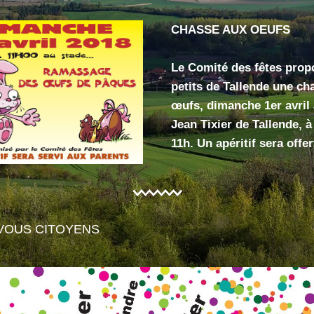
CHASSE AUX OEUFS
Le Comité des fêtes propo
petits de Tallende une ch
œufs, dimanche 1er avril 
Jean Tixier de Tallende, à 
11h. Un apéritif sera offer
VOUS CITOYENS