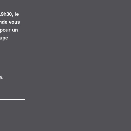
9h30, le 
nde vous 
 pour un 
upe 
e.