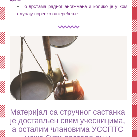
о врстaма радног ангажмана и колико је у ком 
случају пореско оптерећење
Материјал са стручног састанка 
је достављен свим учесницима, 
а осталим члановима УССПТС 