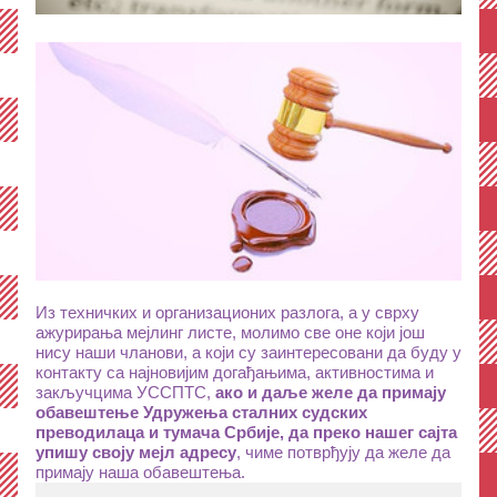
Из техничких и организационих разлога, а у сврху 
ажурирања мејлинг листе, молимо све оне који још 
нису наши чланови, а који су заинтересовани да буду у 
контакту са најновијим догађањима, активностима и 
закључцима УССПТС, 
ако и даље желе да примају 
обавештење Удружења сталних судских 
преводилаца и тумача Србије, да преко нашег сајта 
упишу своју мејл адресу
, чиме потврђују да желе да 
примају наша обавештења.