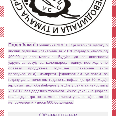
Подсећамо!
 Скупштина УССПТС је усвојила одлуку о 
висини годишње чланарине за 2018. годину у износу од 
400,00 динара месечно. Будући да се активности 
удружења везују за календарску годину, неопходно је 
обавезу продужења годишње чланарине (или 
првогучлањења) измирити једнократном уп-лaтом за 
годину дана, почетком године (а најкасније до 30. маја), 
јер само тако  обезбеђујете учешће у свим активностима 
УС
СПТС без додатних трошкова. Износ уписнине (који се 
плаћа једнократно, само приликом учлањења) остао је 
непромењен и износи 500.00 динара. 
Обавештење