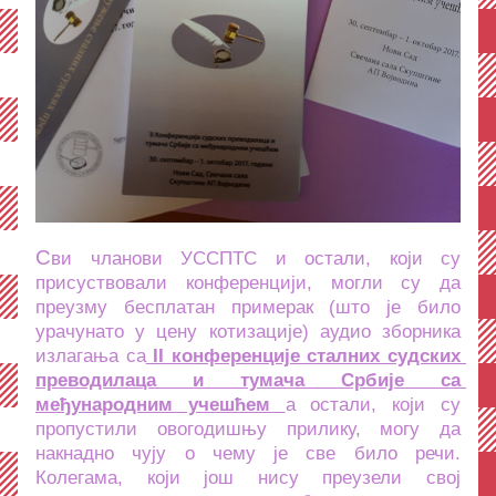
С
ви чланови УССПТС и остали, који су 
присуствовали конференцији, могли су да 
преузму бесплатан примерак (што је било 
урачунато у цену котизације) аудио зборника 
излагања са
 II конференције сталних судских 
преводилаца и тумача Србије са 
међународним учешћем 
а остали, који су 
пропустили овогодишњу прилику, могу да 
накнадно чују о чему је све било речи. 
Колегама, који још нису преузели свој 