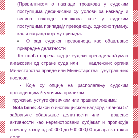
(Правилником о накнади трошкова у судским 
поступцима дефинисани су услови за накнаду и 
висина накнаде трошкова које у судским 
поступцима припадају преводиоцу, односно тумачу, 
као и награда која му припада.    
О рад судског преводиоца као обављање 
привредне делатности 
  - Ко плаћа пореза кад је судски преводилац/тумач 
ангажован од стране суда или     надлежних органа 
Министарства правде или Министарства   унутрашњих 
послова;
  - Које су опције на располагању судским 
преводиоцима/тумачима приликом            
  пружања  
услуге физичким или правним лицима:
Nota bene: 
Закон о инспекцијском надзору, чланом 57 
забрањује обављање делатности или   вршење 
активности као нерегистровани субјекат и прописује 
новчану казну од 50.000 до 500.000,00 динара за такво 
дело.