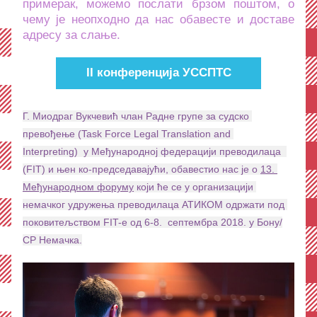
примерак, можемо послати брзом поштом, о 
чему је неопходно да нас обавесте и доставе 
адресу за слање. 
II конференција УССПТС
Г. Миодраг Вукчевић члан Радне групе за судско 
превођење (Task Force Legal Translation and 
Interpreting)  у Међународној федерацији преводилаца  
(FIT) и њен ко-председавајући, обавестиo нас је о 
13. 
Међународном форуму
 који ће се у организацији 
немачког удружења преводилаца АТИКОМ одржати под 
поковитељством FIT-e од 6-8.  септембра 2018. у Бону/
СР Немачка.