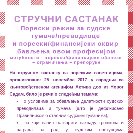
СТРУЧНИ СА
СТАНАК
Порески режим за судске 
тумаче/преводиоце 
и порески/финансијски оквир 
бављ
ења овом професијом
могућности - пореско/финансијске обавезе 
– ограничења – препоруке
На стручном састанку са пореским саветницима, 
организованог 25. новембра 2017. у сарадњи са 
књиговођственом агенцијом Актива доо из Новог 
Садам, било је речи о следећим темама:
о условима за обављања делатности судских 
преводилаца и тумача (што је дефинисано 
Правилником о сталним судским тумачима); 
на који начин остварити накнаду трошкова и 
награда за рад у судским поступцима 