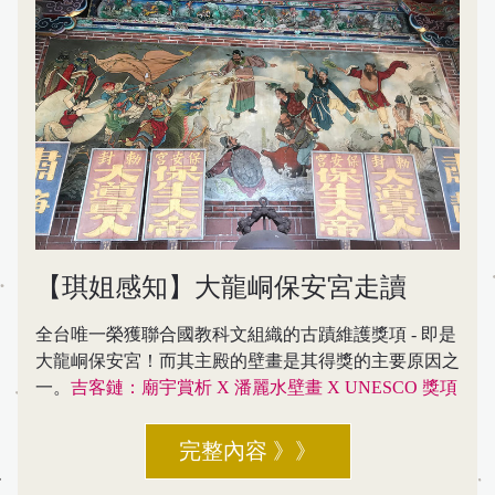
【琪姐感知】大龍峒保安宮走讀
全台唯一榮獲聯合國教科文組織的古蹟維護獎項 - 即是
大龍峒保安宮！而其主殿的壁畫是其得獎的主要原因之
一。
吉客鏈：廟宇賞析 X 潘麗水壁畫 X UNESCO 獎項
完整內容 》》