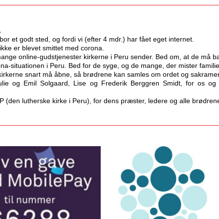
.
 bor et godt sted, og fordi vi (efter 4 mdr.) har fået eget internet. 
i ikke er blevet smittet med corona.
mange online-gudstjenester kirkerne i Peru sender. Bed om, at de må bæ
ona-situationen i Peru. Bed for de syge, og de mange, der mister fami
 kirkerne snart må åbne, så brødrene kan samles om ordet og sakramen
ulie og Emil Solgaard, Lise og Frederik Berggren Smidt, for os og 
-P (den lutherske kirke i Peru), for dens præster, ledere og alle brødren