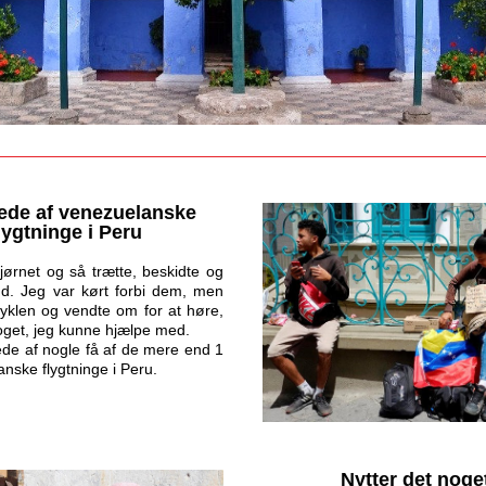
ede af venezuelanske 
lygtninge i Peru
ørnet og så trætte, beskidte og 
 ud. Jeg var kørt forbi dem, men 
yklen og vendte om for at høre, 
oget, jeg kunne hjælpe med.
ede af nogle få af de mere end 1 
anske flygtninge i Peru. 
Nytter det noge