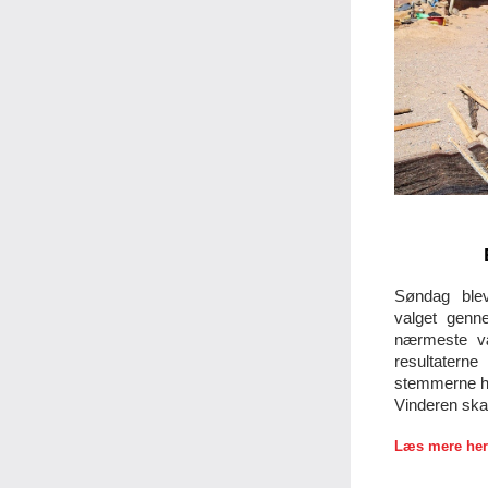
Søndag ble
valget genne
nærmeste vær
resultaterne
stemmerne har
Vinderen skal 
Læs 
mere
 her