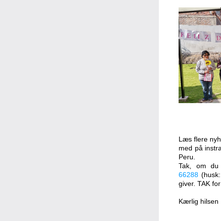
Læs flere nyh
med på instr
Peru.
Tak, om du 
66288
 (husk:
giver. 
TAK for
Kærlig hilsen