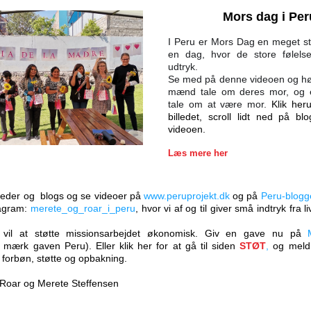
Mors dag i Per
I Peru er Mors Dag en meget sto
en dag, hvor de store følelse
udtryk. 
Se med på denne videoen og hør
mænd tale om deres mor, og e
tale om at være mor. 
Klik heru
billedet, scroll lidt ned på bl
videoen.
Læs mere her
eder og  blogs og se videoer på 
www.peruprojekt.dk
 og på 
Peru-blogg
agram: 
merete_og_roar_i_peru
, hvor vi af og til giver små indtryk fra li
vil at støtte missionsarbejdet økonomisk. Giv en gave nu på 
 mærk gaven Peru). Eller klik her for at gå til siden
STØT
, 
og meld 
 forbøn, støtte og 
op
bakning. 
 Roar og Merete Steffensen