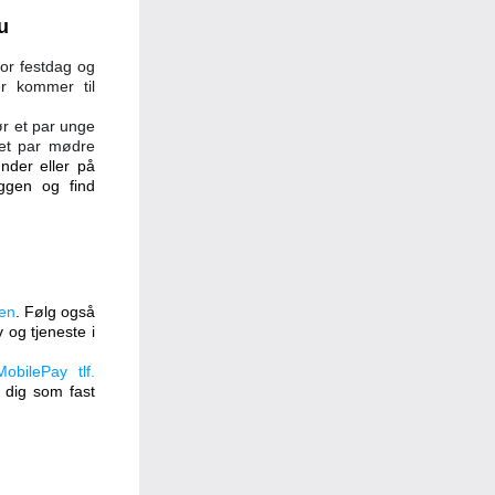
u
r festdag og 
r kommer til 
 et par unge 
t par mødre 
nder eller på 
oggen og find 
en
. Følg også 
v og tjeneste i 
MobilePay tlf. 
dig som fast 