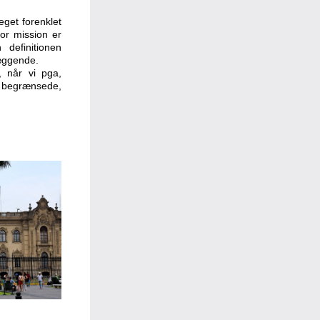
get forenklet 
or mission er 
definitionen 
æggende.
 når vi pga, 
t begrænsede, 