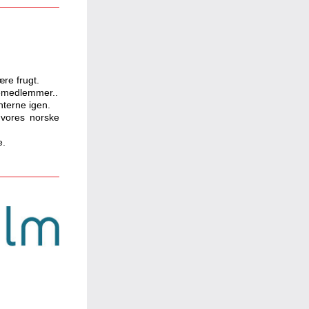
re frugt. 
liemedlemmer..
terne igen.
vores norske 
e.