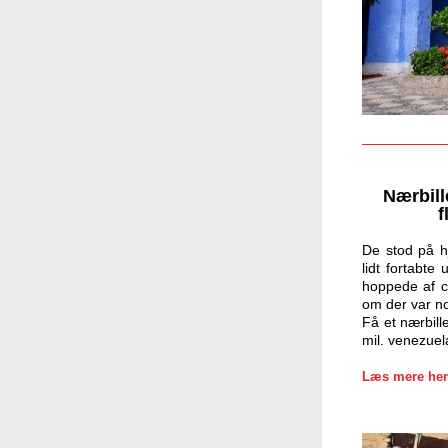
Nærbill
f
De stod på hj
lidt fortabte
hoppede af c
om der var n
Få et nærbill
mil. venezuel
Læs mere her