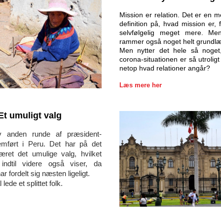
Mission er relation. Det er en me
definition på, hvad mission er, f
selvfølgelig meget mere. Men 
rammer også noget helt grundl
Men nytter det hele så noget,
corona-situationen er så utrolig
netop hvad relationer angår? 
Læs mere her
Et umuligt valg
v anden runde af præsident-
mført i Peru. Det har på det 
et det umulige valg, hvilket 
 indtil videre også viser, da 
 fordelt sig næsten ligeligt. 
lede et splittet folk.