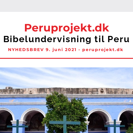
Peruprojekt.dk
Bibelundervisning til Peru
NYHEDSBR
EV 9
. juni 
2021 - 
peruprojekt.dk