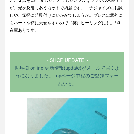
ス、２点をUPしました。とてもシンプルなブラジル水晶です
が、光を反射しあうカットで綺麗です。エナジャイズのお試
しや、気軽に普段付けにいかがでしょうか。ブレスは意外に
もハートや額に乗せやすいので（笑）ヒーリングにも。2点
在庫ありです。
~ SHOP UPDATE ~
世界樹 online 更新情報(update)がメールで届くよ
うになりました。
Topページ中程のご登録フォー
ム
から。