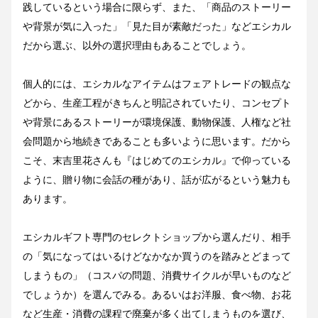
践しているという場合に限らず、また、「商品のストーリー
や背景が気に入った」「見た目が素敵だった」などエシカル
だから選ぶ、以外の選択理由もあることでしょう。
個人的には、エシカルなアイテムはフェアトレードの観点な
どから、生産工程がきちんと明記されていたり、コンセプト
や背景にあるストーリーが環境保護、動物保護、人権など社
会問題から地続きであることも多いように思います。だから
こそ、末吉里花さんも『はじめてのエシカル』で仰っている
ように、贈り物に会話の種があり、話が広がるという魅力も
あります。 
エシカルギフト専門のセレクトショップから選んだり、相手
の「気になってはいるけどなかなか買うのを踏みとどまって
しまうもの」（コスパの問題、消費サイクルが早いものなど
でしょうか）を選んでみる。あるいはお洋服、食べ物、お花
など生産・消費の課程で廃棄が多く出てしまうものを選び、