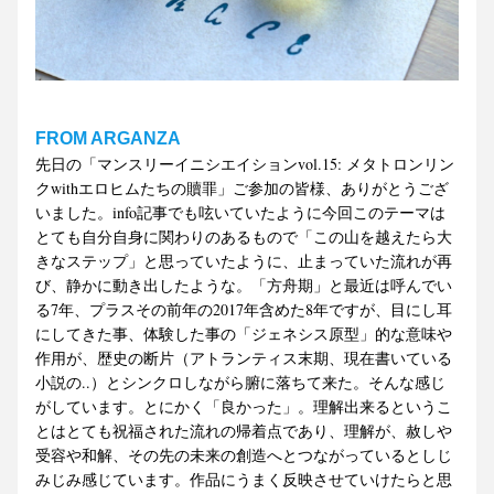
FROM ARGANZA
先日の「マンスリーイニシエイションvol.15: メタトロンリン
クwithエロヒムたちの贖罪」ご参加の皆様、ありがとうござ
いました。info記事でも呟いていたように今回このテーマは
とても自分自身に関わりのあるもので「この山を越えたら大
きなステップ」と思っていたように、止まっていた流れが再
び、静かに動き出したような。「方舟期」と最近は呼んでい
る7年、プラスその前年の2017年含めた8年ですが、目にし耳
にしてきた事、体験した事の「ジェネシス原型」的な意味や
作用が、歴史の断片（アトランティス末期、現在書いている
小説の..）とシンクロしながら腑に落ちて来た。そんな感じ
がしています。とにかく「良かった」。理解出来るというこ
とはとても祝福された流れの帰着点であり、理解が、赦しや
受容や和解、その先の未来の創造へとつながっているとしじ
みじみ感じています。作品にうまく反映させていけたらと思