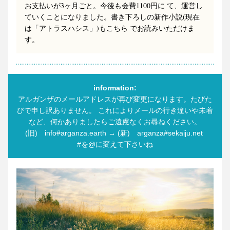
お支払いが3ヶ月ごと。今後も会費1100円に て、運営し
ていくことになりました。書き下ろしの新作小説(現在
は「アトラスハシス」)もこちら でお読みいただけま
す。
information:
アルガンザのメールアドレスが再び変更になります。たびた
びで申し訳ありません。 これによりメールの行き違いや未着
など、何かありましたらご遠慮なくお尋ねください。
(旧)　info#arganza.earth → (新)　arganza#sekaiju.net 
#を@に変えて下さいね