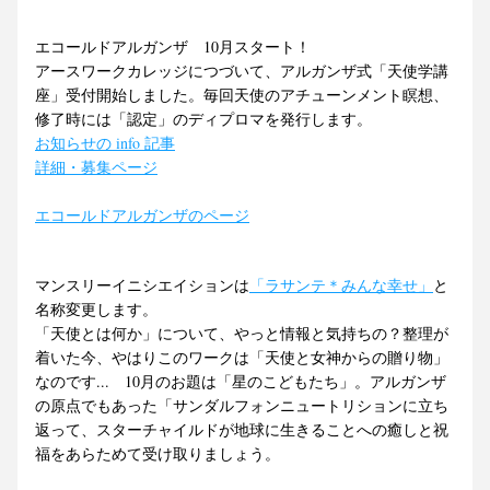
エコールドアルガンザ　10月スタート！
アースワークカレッジにつづいて、アルガンザ式「天使学講
座」受付開始しました。毎回天使のアチューンメント瞑想、
修了時には「認定」のディプロマを発行します。
お知らせの info 記事
詳細・募集ページ
エコールドアルガンザのページ
マンスリーイニシエイションは
「ラサンテ＊みんな幸せ」
と
名称変更します。
「天使とは何か」について、やっと情報と気持ちの？整理が
着いた今、やはりこのワークは「天使と女神からの贈り物」
なのです...　10月のお題は「星のこどもたち」。アルガンザ
の原点でもあった「サンダルフォンニュートリションに立ち
返って、スターチャイルドが地球に生きることへの癒しと祝
福をあらためて受け取りましょう。