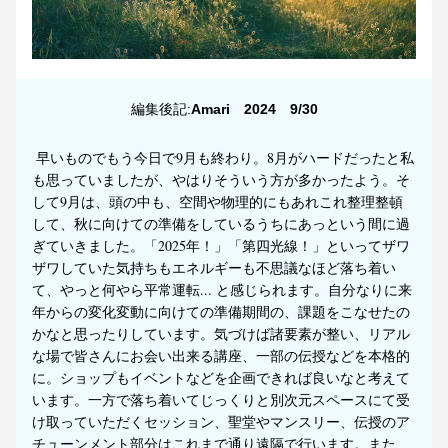
編集後記
:
Amari　2024　9/30
早いものでもう今日で9月も終わり。8月がハードだったと私
も思っていましたが、やはりそういう方が多かったよう。そ
して9月は、頭の中も、空間や物理的にもあれこれ整理整頓
して、秋に向けての準備をしているうちにあっという間に過
ぎていきました。「2025年！」「第四光線！」といってザワ
ザワしていた気持ちもエネルギーも不思議なほど落ち着い
て、やっと何やら平常運転... と感じられます。自分なりに来
年からの変化変動に向けての準備期間の、課題をこなせたの
かなと思ったりしています。気づけば諸要素が整い、リアル
な場で皆さんにお会い出来る講座、一部の伝授などを本格的
に。ショップもイベントなどを企画できれば良いなと考えて
います。一方で落ち着いてじっくりと別次元スペースにて受
け取っていただくセッション、聖堂やマンスリー、伝授のア
チューンメント部分はこれまで通り遠隔で行います。また、