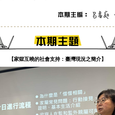
【
家獄互曉的社會支持
：臺灣現況之簡介
】