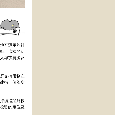
地可運用的社
動。這樣的活
人尋求資源及
建構一個監所
持續追蹤外役
役監的定位及