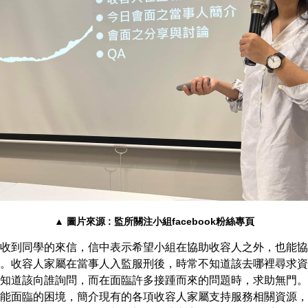
▲ 圖片來源 : 監所關注小組facebook粉絲專頁
收到同學的來信，信中表示希望小組在協助收容人之外，也能協
。收容人家屬在當事人入監服刑後，時常不知道該去哪裡尋求資
知道該向誰詢問，而在面臨許多接踵而來的問題時，求助無門。
能面臨的困境，簡介現有的各項收容人家屬支持服務相關資源，