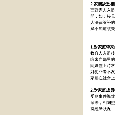
2.家屬缺乏
面對家人入監
問，如：接見
人法律訴訟的
屬不知道該去
1.對家庭帶
收容人入監後
臨來自鄰里的
聞媒體上時常
對犯罪者不友
家屬在社會上
2.對家庭成
受刑事件導致
輩等，相關照
持經濟狀況，