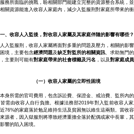
服務所面臨的挑戰，盼相關部門能建立完整的資源整合系統，並
相關資源能進入收容人家庭內，減少入監服刑對家庭所帶來的衝
一、收容人入監後，對收容人家屬及其家庭伴隨的影響有哪些？
人入監服刑，收容人家屬將面對多重的問題及壓力，相關的影響
困境，主要包含
經濟問題
及
缺乏對監所的相關資訊
、求助無門的
，主要則可能有
對家庭帶來的社會標籤及污名
，以及
對家庭成員
（一）收容人家屬的立即性困境
本身所需的官司費用，包含訴訟費、保證金、戒治費、監所內的
皆需由收容人自行負擔。根據法務部2019年對入監前收容人
近76%的家庭落於勉足維持生活及貧困無以維生這兩類。當收
來源者，因入獄服刑將導致經濟重擔全落於配偶或家中長輩，其
影響的陷入困境。