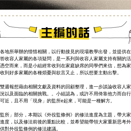
各地所舉辦的惜惜相關，以行動接見的現場教學出發，並提供在
答收容人家屬的各項疑問，是一系列與收容人家屬支持有關的活
憑空而來，而是小組經常收到在家庭缺席的同學們來信，想為家
收到好多家屬的各種煩憂與欲言又止，所以想要主動出擊。
況以及面臨的相關挑戰。。小組認為，或許不用倚靠他力而自行
可近，且不用「現身」的監所e起來，可能是一種解方。
監所」部分，本期以《外役監條例》的修法進度為主題，帶大家
進度，以及修法前後的重點比較，並希望能帶領大家重新思考外
供對外役監條例的修法建議。