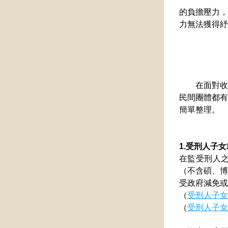
的負擔壓力，
力無法獲得紓
　　在面對收
民間團體都有
簡單整理。
1.受刑人子
在監受刑人
（不含碩、博
受政府減免或
（
受刑人子女
（
受刑人子女