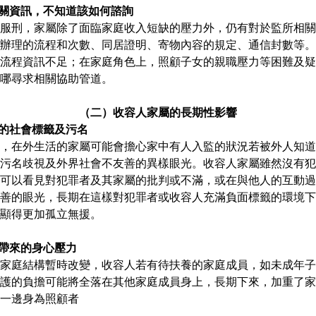
相關資訊，不知道該如何諮詢
服刑，家屬除了面臨家庭收入短缺的壓力外，仍有對於監所相關
辦理的流程和次數、同居證明、寄物內容的規定、通信封數等。
流程資訊不足；在家庭角色上，照顧子女的親職壓力等困難及疑
哪尋求相關協助管道。
（二）收容人家屬的長期性影響
來的社會標籤及污名
，在外生活的家屬可能會擔心家中有人入監的狀況若被外人知道
污名歧視及外界社會不友善的異樣眼光。收容人家屬雖然沒有犯
可以看見對犯罪者及其家屬的批判或不滿，或在與他人的互動過
善的眼光，長期在這樣對犯罪者或收容人充滿負面標籤的環境下
顯得更加孤立無援。
員帶來的身心壓力
家庭結構暫時改變，收容人若有待扶養的家庭成員，如未成年子
護的負擔可能將全落在其他家庭成員身上，長期下來，加重了家
一邊身為照顧者