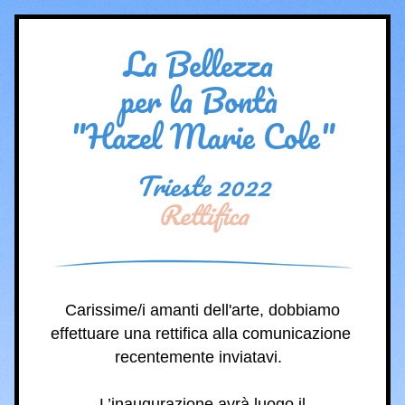
La Bellezza 
per la Bontà 
"Hazel Marie Cole"
Trieste 2022
Rettifica
 Carissime/i amanti dell'arte, dobbiamo 
effettuare una rettifica alla comunicazione 
recentemente inviatavi.  
L’inaugurazione avrà luogo il