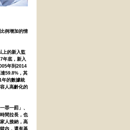
比例增加的情
以上的新入監
17年底，新入
5年到2014
59.8%，其
21年的數據統
容人高齡化的
一罪一罰」、
時間拉長，也
家人接納，高
獄內，還有基