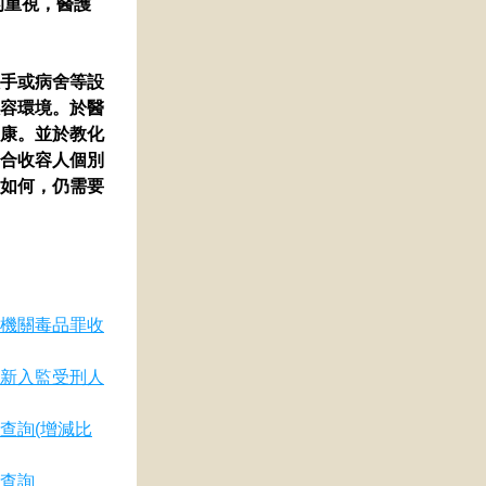
的重視，醫護
手或病舍等設
容環境。於醫
康。並於教化
合收容人個別
如何，仍需要
機關毒品罪收
新入監受刑人
查詢(增減比
查詢