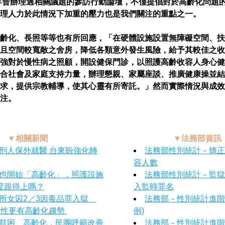
9年曾辦理過相關議題的參訪行動論壇，不僅提倡對於高齡化問題
理人力於此情況下加重的壓力也是我們關注的重點之一。
齡化、長照等等也有所回應，「在硬體設施設置無障礙空間、扶
且空間較寬敞之舍房，降低各類意外發生風險，給予其較佳之收
強對於慢性病之照顧，開設健保門診，以照護高齡收容人身心健
合社會及家庭支持力量，辦理懇親、家屬座談、推廣健康操並結
求，提供宗教輔導，使其心靈有所寄託。」然而實際情況與成效
注。
▼相關新聞
▼法務部資訊
刑人保外就醫 台東盼強化轉
法務部性別統計－矯正
容人數
也開始「高齡化」，照護設施
法務部性別統計－監獄
度跟得上嗎？
入監時罪名
所女囚2／3因毒品罪入獄　
法務部－性別統計進階
男性更有高齡化趨勢 
例)
貧困、高齡化，民團呼籲改善
法務部－性別統計進階