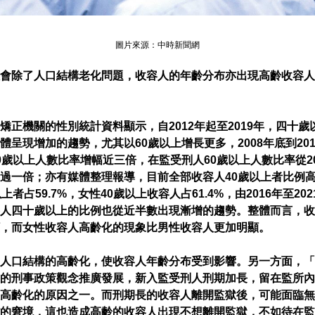
圖片來源：中時新聞網
會除了人口結構老化問題，收容人的年齡分布亦出現高齡收容人
矯正機關的性別統計資料顯示，自2012年起至2019年，四十歲
體呈現增加的趨勢，尤其以60歲以上增長更多，2008年底到20
0歲以上人數比率增幅近三倍，在監受刑人60歲以上人數比率從200
過一倍；亦有媒體整理報導，目前全部收容人40歲以上者比例高達
上者占59.7%，女性40歲以上收容人占61.4%，由2016年至20
人四十歲以上的比例也從近半數出現漸增的趨勢。整體而言，收
，而女性收容人高齡化的現象比男性收容人更加明顯。
人口結構的高齡化，使收容人年齡分布受到影響。另一方面，「
的刑事政策觀念推廣發展，新入監受刑人刑期加長，留在監所內
高齡化的原因之一。而刑期長的收容人離開監獄後，可能面臨無
的窘境，這也造成高齡的收容人出現不想離開監獄，不如待在監