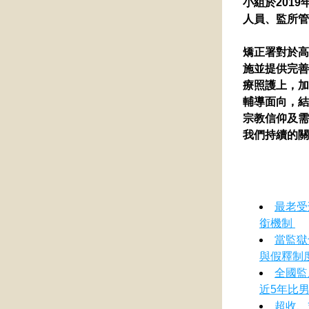
小組於201
人員、監所管
矯正署對於高
施並提供完善
療照護上，加
輔導面向，結
宗教信仰及需
我們持續的關
最老受
銜機制 
當監獄
與假釋制
全國監
近5年比
超收、