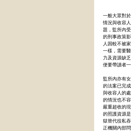
一般大眾對於
情況與收容人
題，監所內受
的刑事政策影
人因較不被家
一樣，需要醫
力及資源缺乏
便要帶讀者一
監所內亦有女
的法案已完成
與收容人的處
的情況也不容
嚴重超收的現
的照護資源是
獄替代役私吞
正機關內部問