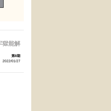
牢獄能解  
第8期
2022/01/27　