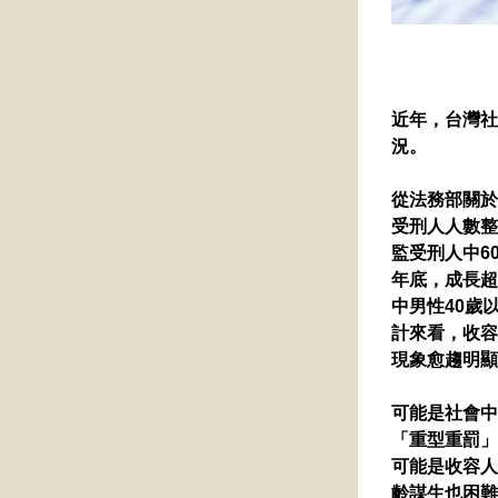
近年，台灣社
況。
從法務部關於
受刑人人數整
監受刑人中6
年底，成長超
中男性40歲以
計來看，收容
現象愈趨明顯
可能是社會中
「重型重罰」
可能是收容人
齡謀生也困難