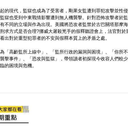
起的現代，監獄也成為了受害者，剛果女監遭到罪犯攻擊並性侵
監獄也受到中東戰情影響遭到無人機襲擊。針對恐怖攻擊者於監
有不同的立場與作為出現。美國將恐攻者監禁於古巴關塔那摩海
刑求方式是否合理?挪威大屠殺兇手的假釋聽證會上，法官對於
看出對於重型犯罪者的不安與假釋本質上的矛盾之處。
為「高齡監所上線中」、「監所行政的漏洞與困境」、「你所不
襲擊事件」、「恐攻與監獄」，帶領讀者初探現今收容人們較少
臨的困境與危機。