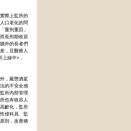
實際上監所的
人口老化的問
「重刑重罰」
而長刑期收容
牆外的長者們
差，且醫療人
所上線中>，
外，嚴懲酒駕
法的不安全感
監所內部管理
所也有收容人
高齡化，監所
性侵科員、監
原則，改善矯