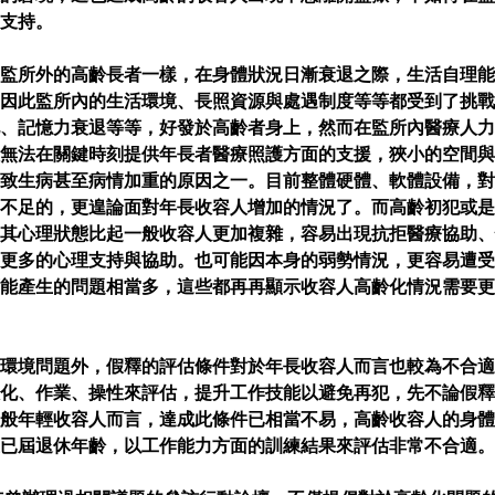
支持。
監所外的高齡長者一樣，在身體狀況日漸衰退之際，生活自理能
因此監所內的生活環境、長照資源與處遇制度等等都受到了挑戰
、記憶力衰退等等，好發於高齡者身上，然而在監所內醫療人力
無法在關鍵時刻提供年長者醫療照護方面的支援，狹小的空間與
致生病甚至病情加重的原因之一。目前整體硬體、軟體設備，對
不足的，更遑論面對年長收容人增加的情況了。而高齡初犯或是
其心理狀態比起一般收容人更加複雜，容易出現抗拒醫療協助、
更多的心理支持與協助。也可能因本身的弱勢情況，更容易遭受
能產生的問題相當多，這些都再再顯示收容人高齡化情況需要更
環境問題外，假釋的評估條件對於年長收容人而言也較為不合適
化、作業、操性來評估，提升工作技能以避免再犯，先不論假釋
般年輕收容人而言，達成此條件已相當不易，高齡收容人的身體
已屆退休年齡，以工作能力方面的訓練結果來評估非常不合適。