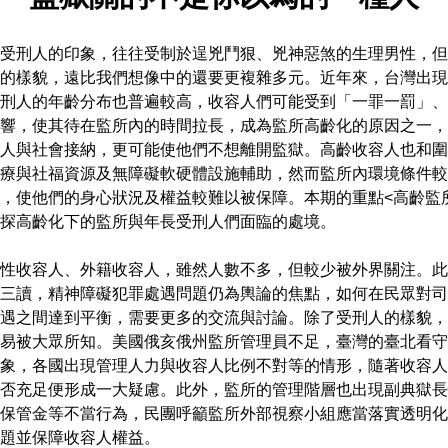
受刑人的印象，往往受制於逞兇鬥狠、兇神惡煞的生理男性，但
的樣貌，遠比我們想像中的還要更複雜多元。近年來，台灣出現
刑人的年齡分布也普遍較高，收容人們可能受到「一罪一罰」、
響，使其待在監所內的時間拉長，成為監所高齡化的原因之一，
人與社會接納，更可能使他們不想離開監獄。高齡收容人也和圍
療與社福資源及無障礙軟硬體設施輔助，然而監所內環境條件較
，使他們的身心狀況及權益較難以被保障。本期的重點<高齡監
探高齡化下的監所與年長受刑人們面臨的處境。
性收容人、外籍收容人，雖然人數不多，但較少被外界關注。此
三讀，精神障礙犯罪處遇問題仍為輿論的焦點，如何在民眾對司
遇之間達到平衡，需要更多的交流與討論。除了受刑人的樣貌，
易被大眾所知。美國俄亥俄州監所管理員不足，臺灣的臺北看守
象，各國出現管理人力與收容人比例不對等的情形，隨著收容人
否充足便形成一大疑慮。此外，監所的管理階層也出現副典獄長
保管金等不當行為，民團呼籲監所外部視察小組應當落實透明化
題並保障收容人權益。