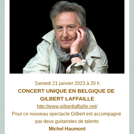
Samedi 21 janvier 2023 à 20 h
CONCERT UNIQUE EN BELGIQUE DE 
GILBERT LAFFAILLE
http://www.gilbertlaffaille.net/
Pour ce nouveau spectacle Gilbert est accompagné 
par deux guitaristes de talents
Michel Haumont