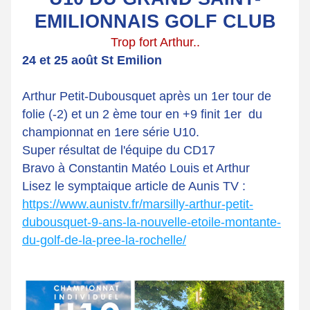
EMILIONNAIS GOLF CLUB
Trop fort Arthur..
24 et 25 août St Emilion
Arthur Petit-Dubousquet après un 1er tour de 
folie (-2) et un 2 ème tour en +9 finit 1er  du 
championnat en 1ere série U10. 
Super résultat de l'équipe du CD17
Bravo à Constantin Matéo Louis et Arthur
Lisez le symptaique article de Aunis TV :
https://www.aunistv.fr/marsilly-arthur-petit-
dubousquet-9-ans-la-nouvelle-etoile-montante-
du-golf-de-la-pree-la-rochelle/