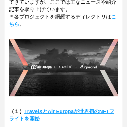
てきていますが、ここでは主なニュースや紹介
記事を取り上げています。
＊各プロジェクトを網羅するディレクトリは
こ
ちら
。
（１）
TravelXとAir Europaが世界初のNFTフ
ライトを開始