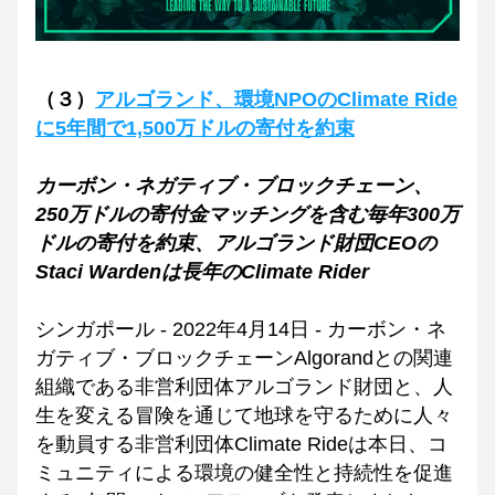
（３）
アルゴランド、環境NPOのClimate Ride
に5年間で1,500万ドルの寄付を約束
カーボン・ネガティブ・ブロックチェーン、
250万ドルの寄付金マッチングを含む毎年300万
ドルの寄付を約束、アルゴランド財団CEOの
Staci Wardenは長年のClimate Rider
シンガポール - 2022年4月14日 - カーボン・ネ
ガティブ・ブロックチェーンAlgorandとの関連
組織である非営利団体アルゴランド財団と、人
生を変える冒険を通じて地球を守るために人々
を動員する非営利団体Climate Rideは本日、コ
ミュニティによる環境の健全性と持続性を促進