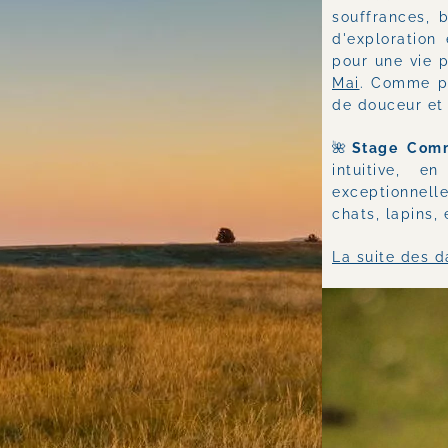
souffrances, b
d'exploration 
pour une vie p
Mai
. Comme po
de douceur et 
🌺
Stage Comm
intuitive, 
exceptionnell
chats, lapins,
La suite des da