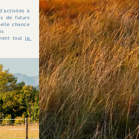
activités à 
 de futurs 
elle chance 
s. 
ment tout 
le 