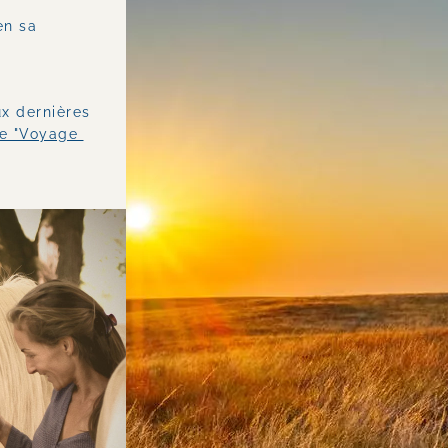
n sa 
x dernières 
e "Voyage 