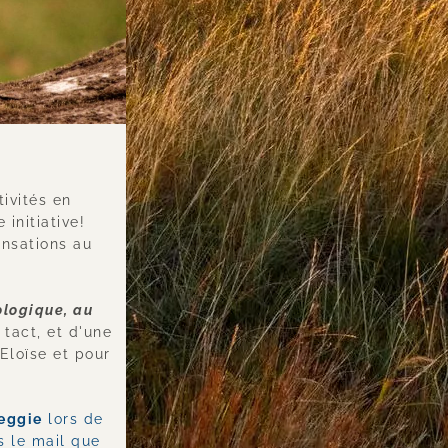
 artiste et thérapeute avertie, déménage ses actions et activités en 
initiative! 
nsations au 
ologique, au 
tact, et d'une 
grande finesse...et aussi franchise ;) Prenez contact directement avec Eloïse et pour 
eggie
 lors de 
 le mail que 