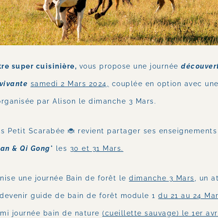
re super cuisinière, 
vous propose une journée 
découvert
 vivante
samedi 2 Mars 202
4,
 couplée en option avec une
organisée par Alison le dimanche 3 Mars.  
as Petit Scarabée 
🐞
 revient partager ses enseignements 
uan & Qi Gong
" les 
30 et 31 Mars
.
nise une journée Bain de forêt le 
dimanche 3 Mars
, un at
devenir guide de bain de forêt module 1 
du 21 au 24 Ma
emi journée bain de nature 
(cueillette sauvage) le 1er avr