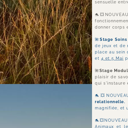
sensuelle entr
🐬💥NOUVEA
fonctionnemen
donner corps e
🌺
Stage Soins 
de jeux et de 
place au sein 
et 
4 et 5 Mai
 
🌺
Stage Modul
plaisir de sav
qui s'instaure 
🐬💥NOUVEA
relationnelle.
 
magnifiée, et u
🐬💥NOUVEAU
Animaux et le