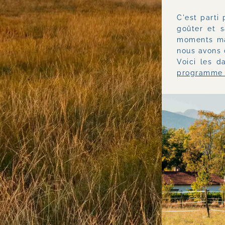
C'est parti
goûter et 
moments mag
nous avons d
Voici les d
programme 