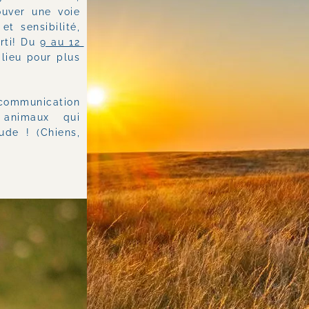
ouver une voie 
t sensibilité, 
rti! Du 
9 au 12 
ieu pour plus 
communication 
animaux qui 
de ! (Chiens, 