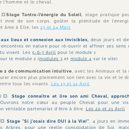
e l’homme et le cheval.
U💥
Stage Tantra-l’énergie du Soleil
, stage pratique pou
t inné de son corps, goûter la plénitude de l’énergie
t âme à Elle, les 
23 et 24 Mars
aux lieux et connexion aux Invisibles, 
deux jours et de
rencontres en nature pour ré-ouvrir et affiner ses sens e
du vivant. Les 
5-6-7 Avril
 pour le module 1
pour le module 2 (
modules 3
 et 
module 4
 sur le site)
e 2 de communication intuitive
, avec les Animaux et la 
ourer encore plus pleinement son lien avec la vie et le di
entre tous les vivants. 
Les 13 et 14 Avril
U💥 
Stage connaître et lire son ami Cheval, approche
Ouvrons notre cœur au peuple Cheval pour une visi
n véritable partenariat d'être à être. 
Les 20 et 21 Avril
💥 
Stage "Si j'osais dire OUI à la Vie!"
, 4 jours en imme
s Arbres, pour une réelle consolidation de Soi, malgr