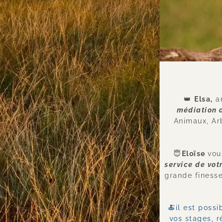
👑 
Elsa,
médiation a
Animaux, Arb
😇
Eloïse 
vou
service de votr
🍝
il est poss
vos stages, r