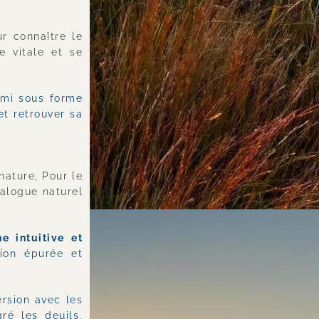
r connaître le 
 vitale et se 
mi sous forme 
t retrouver sa 
nature, Pour le 
alogue naturel 
 intuitive et 
on épurée et 
rsion avec les 
é les deuils, 