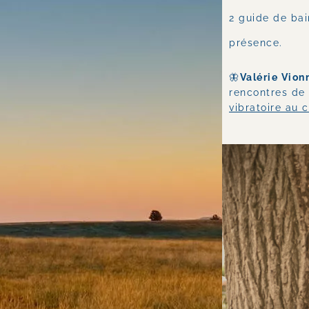
2 guide de bai
présence.
🦋
Valérie Vion
rencontres de 
vibratoire au c