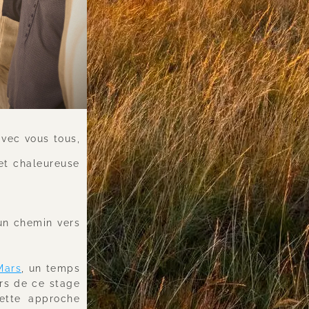
vec vous tous, 
t chaleureuse 
un chemin vers 
Mars
, un temps 
ors de ce stage 
ette approche 