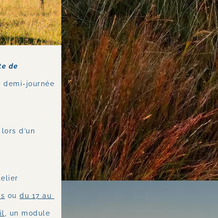
e de 
 demi-journée 
lors d’un 
elier 
rs
 ou 
du 17 au 
il
, un module 