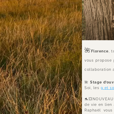
🌺
Florence
, 
vous propose 
collaboration 
🌺 
Stage d’ouv
Soi, les 
9 et 1
🐬💥NOUVEAU
de vie en lien 
Raphaël vous 