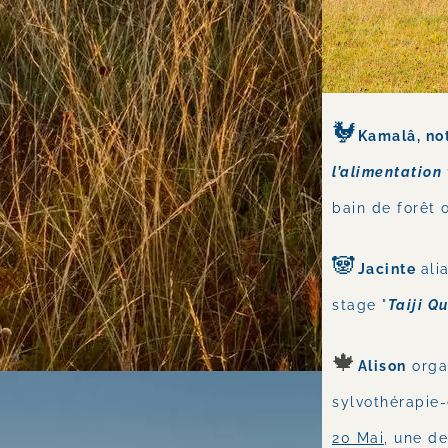
🐓
Kamalâ, not
l’alimentation
bain de forêt 
🐼
Jacinte 
ali
stage "
Taiji Q
🍁
Alison
 orga
sylvothérapie-
20 Mai
, une d