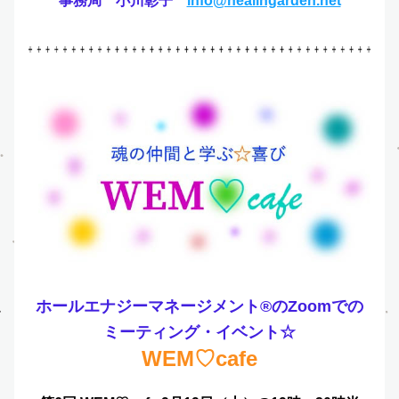
事務局　小川彰子
in
fo@healingarden.net
ホールエナジーマネージメント®️のZoomでの
ミーティング・イベント☆
WEM♡cafe