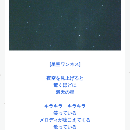
[星空ワンネス]
夜空を見上げると
驚くほどに
満天の星
キラキラ　キラキラ
笑っている
メロディが聴こえてくる
歌っている