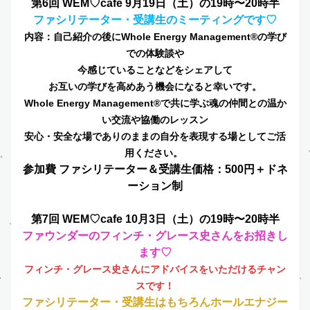
第6回 WEM♡cafe 9月19日（土）の19時〜20時半
ファシリテーター・受講生のミーティングです♡
内容：自己紹介の後にWhole Energy Management®の学び
での体験談や
今感じていることなどをシェアして
お互いの学びを高めあう機会になると幸いです。
Whole Energy Management®で共に学ぶ魂の仲間との温か
い交流や協働のレッスン
安心・安全な場でありのままの自分を表現する場としてご活
用ください。 
参加費 ファシリテーター＆受講生価格：500円＋ドネ
ーション制
第7回 WEM♡cafe 10月3日（土）の19時〜20時半
フ
ァウンダーのフィンチ・グレース史さんをお招きし
ます♡
フィンチ・グレース史さんにアドバイスをいただけるチャン
スです！
ファシリテーター・受講生はもちろんホールエナジー