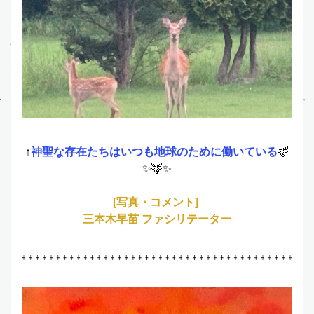
↑
神聖な存在たちはいつも地球のために働いている
🦌
✨🦌✨
[写真・コメント] 
三本木早苗 ファシリテーター