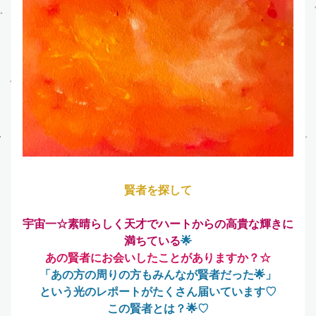
賢者を探して
宇宙一☆素晴らしく天才でハートからの高貴な輝きに
満ちている
🌟
あの賢者にお会いしたことがありますか？☆
「あの方の周りの方もみんなが賢者だった🌟」
という光のレポートがたくさん届いています♡
この賢者
とは？🌟♡