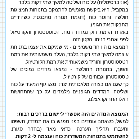
(אוניברסיטלית) על כוח ושליטה למשך שתי דקות בלבד. 
במקביל, היא ביקשה מאנשים להתמקם בתנוחות המציגות 
חולשה וחוסר כוח (דוגמת תנוחה מתכנסת כשהידיים 
מחבקות את הגוף).
בעזרת דגימת רוק נמדדו רמות הטוסטסטרון והקורטיזול 
לפני ואחרי הניסוי הקטן הזה. 
הממצאים היו חד משמעיים - מי שמיקם את עצמו בתנוחת 
עוצמה למשך שתי דקות בלבד, העלה משמעותית את רמת 
הטסטוסטרון והוריד משמעותית את רמת הקורטיזול. 
והפוך, בתנוחת החולשה - נמצאו מדדים נמוכים של 
טסטוסטרון וגבוהים של קורטיזול. 
כך שגם אם בצורה מלאכותית יצרנו מצג גוף המעיד על כוח 
ושליטה, המדדים הגופניים מלמדים על כך שהתחושות 
האלו התחזקו אצלנו.
הממצא המדהים הזה אפשרי ליישום בדרכים רבות:
למשל, כשאתם עומדים בפני מפגש בו את תמדדו, תשפטו 
ותעברו תהליך הערכה, כדאי מאד (בחדר סגור), 
להשתמש בתנוחות המשדרות כוח ועוצמה ל- 2 דקות
.