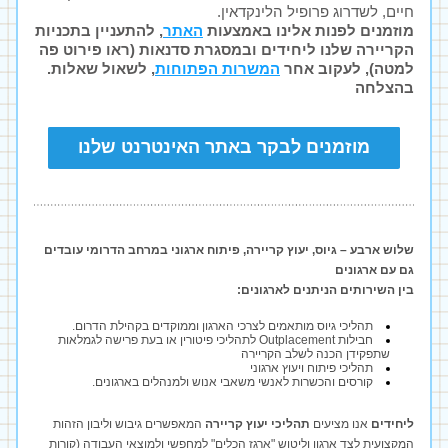
חיים, לשדרוג פרופיל הלינקדאין.
מוזמנים לפנות אלינו באמצעות 
האתר
, להתעניין בתכניות 
הקריירה שלנו ליחידים ובמסגרת סדנאות (ראו פירוט פה 
למטה), לעקוב אחר 
המשרות הפתוחות
, לשאול שאלות.
בהצלחה
מוזמנים לבקר באתר האינטרנט שלנו
שלוש ארבע – גיוס, יעוץ קריירה, פיתוח ארגוני במרחב הדרומי עובדים 
גם עם ארגונים
בין השירותים הניתנים לארגונים:
תהליכי גיוס מותאמים לצרכי הארגון וממוקדים בקהילת הדרום.
חבילות Outplacement לתהליכי פיטורין או בעת פרישה לגמלאות 
שתפקידן הכנה לשלב הקריירה 
תהליכי פיתוח ויעוץ ארגוני
קורסים והכשרות לאנשי משאבי אנוש ולמנהלים בארגונים.
ליחידים
 אנו מציעים 
תהליכי יעוץ קריירה 
המאפשרים גיבוש וליבון הזהות 
המקצועית לצד ארגון וליטוש "ארגז הכלים" למחפשי ולמוצאי העבודה (קורות 