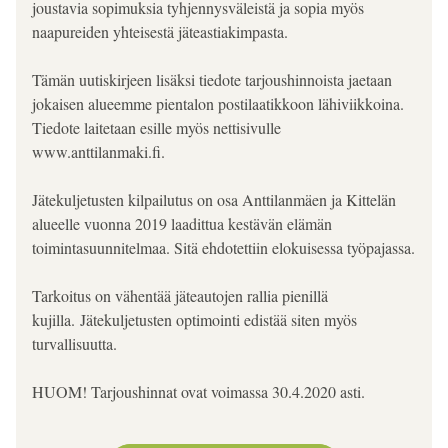
joustavia sopimuksia tyhjennysväleistä ja sopia myös 
naapureiden yhteisestä jäteastiakimpasta.
Tämän uutiskirjeen lisäksi tiedote tarjoushinnoista jaetaan 
jokaisen alueemme pientalon postilaatikkoon lähiviikkoina. 
Tiedote laitetaan esille myös nettisivulle 
www.anttilanmaki.fi.
Jätekuljetusten kilpailutus on osa Anttilanmäen ja Kittelän 
alueelle vuonna 2019 laadittua kestävän elämän 
toimintasuunnitelmaa. Sitä ehdotettiin elokuisessa työpajassa.
Tarkoitus on vähentää jäteautojen rallia pienillä 
kujilla. Jätekuljetusten optimointi edistää siten myös 
turvallisuutta.
HUOM! Tarjoushinnat ovat voimassa 30.4.2020 asti.