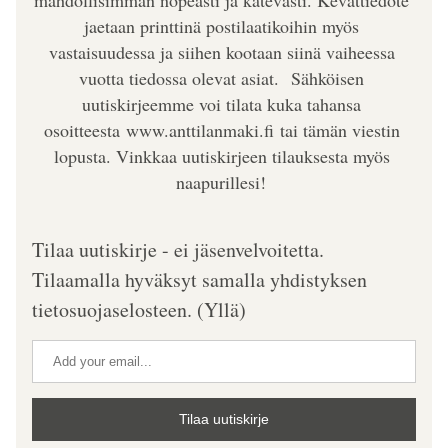
mahdollisimman nopeasti ja kätevästi. Kevättiedote 
jaetaan printtinä postilaatikoihin myös 
vastaisuudessa ja siihen kootaan siinä vaiheessa 
vuotta tiedossa olevat asiat.  Sähköisen 
uutiskirjeemme voi tilata kuka tahansa 
osoitteesta www.anttilanmaki.fi tai tämän viestin 
lopusta. Vinkkaa uutiskirjeen tilauksesta myös 
naapurillesi! 
Tilaa uutiskirje - ei jäsenvelvoitetta. 
Tilaamalla hyväksyt samalla yhdistyksen 
tietosuojaselosteen. (Yllä)
Tilaa uutiskirje