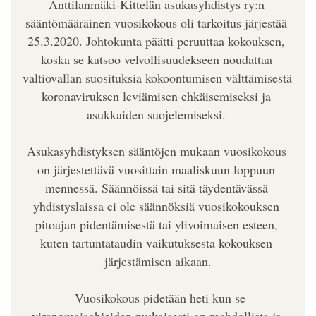
Anttilanmäki-Kittelän asukasyhdistys ry:n 
sääntömääräinen vuosikokous oli tarkoitus järjestää 
25.3.2020. Johtokunta päätti peruuttaa kokouksen, 
koska se katsoo velvollisuudekseen noudattaa 
valtiovallan suosituksia kokoontumisen välttämisestä 
koronaviruksen leviämisen ehkäisemiseksi ja 
asukkaiden suojelemiseksi. 
Asukasyhdistyksen sääntöjen mukaan vuosikokous 
on järjestettävä vuosittain maaliskuun loppuun 
mennessä. Säännöissä tai sitä täydentävässä 
yhdistyslaissa ei ole säännöksiä vuosikokouksen 
pitoajan pidentämisestä tai ylivoimaisen esteen, 
kuten tartuntataudin vaikutuksesta kokouksen 
järjestämisen aikaan.
  Vuosikokous pidetään heti kun se 