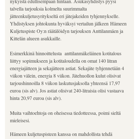
nykyistä edullisempaan hintaan. Asukasyhdistys pyysi 
talvella tarjouksia kolmelta suurimmalta 
jätteenkuljetusyritykseltä eri jätejakeiden tyhjennykselle. 
Yhdistyksen johtokunta hyväksyi vertailun jälkeen Hämeen 
Kuljetuspiste Oy:n räätälöidyn tarjouksen Anttilanmäen ja 
Kittelän alueen asukkaille.
Esimerkkinä hinnoittelusta  anttilanmäkeläinen kotitalous 
liittyy sopimukseen ja kotitaloudella on omat 140 litran 
energiajätteen ja sekajätteen astiat. Sekajäte tyhjennetään 4 
viikon välein, energia 8 viikon. Jätehuollon kulut olisivat 
tarjoushinnoilla 8 viikon laskutusjaksolla yhteensä 17,97 
euroa (sis alv). Jos astiat olisivat 240-litraisia olisi vastaava 
hinta 20,97 euroa (sis alv).
Muita vaihtoehtoja on oheisessa tiedotteessa, poimi sieltä 
mieleisesi.
Hämeen kuljetuspisteen kanssa on mahdollista tehdä 