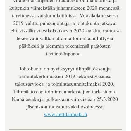
viranomaisohjeiden mukaisesti on mahdollista ja 
kuitenkin viimeistään juhannukseen 2020 mennessä, 
tarvittaessa vaikka ulkotiloissa. Vuosikokouksessa 
2019 valittu puheenjohtaja ja johtokunta jatkavat 
tehtävissään vuosikokoukseen 2020 saakka, mutta se 
tekee vain välttämättömiä toimintaan liittyviä 
päätöksiä ja aiemmin tekemiensä päätösten 
täytäntöönpanoa.  
Johtokunta on hyväksynyt tilinpäätöksen ja 
toimintakertomuksen 2019 sekä esityksensä 
talousarvioksi ja toimintasuunnitelmaksi 2020. 
Tilinpäätös on toiminnantarkastajien tarkastama. 
Nämä asiakirjat julkaistaan viimeistään 25.3.2020 
jäsenistön tutustuttavaksi osoitteessa 
www.anttilanmaki.fi