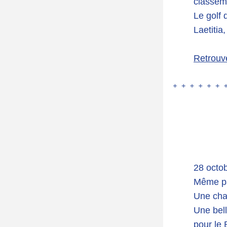
classem
Le golf 
Laetitia
R
etrouve
28 octo
Même pas
Une cha
Une bell
pour le 