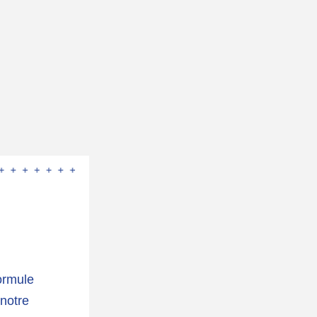
rmule 
notre 