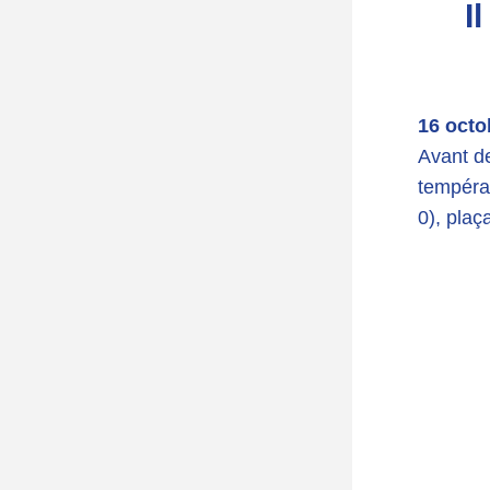
I
16 octo
Avant de
températ
0), plaç