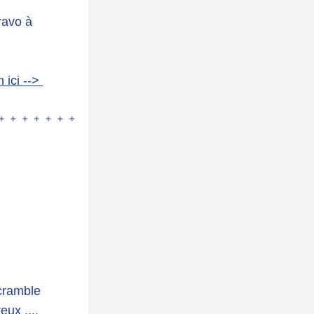
avo à 
 ici --> 
cramble 
eux ....