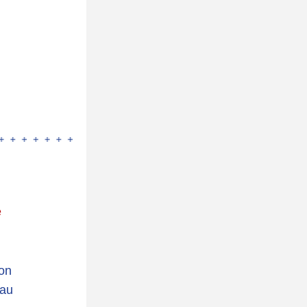
e
on 
au 