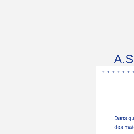
A.S
Dans que
des matc