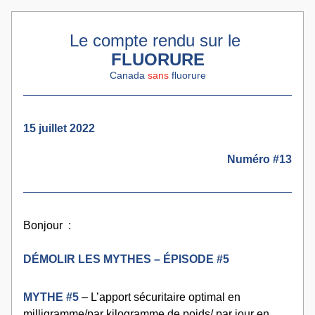
Le compte rendu sur le 
FLUORURE
Canada 
sans
 fluorure
15 juillet 2022
Numéro #13
Bonjour  :
DÉMOLIR LES MYTHES – ÉPISODE #5
MYTHE #5
– L’apport sécuritaire optimal en 
milligramme/par kilogramme de poids/ par jour en 