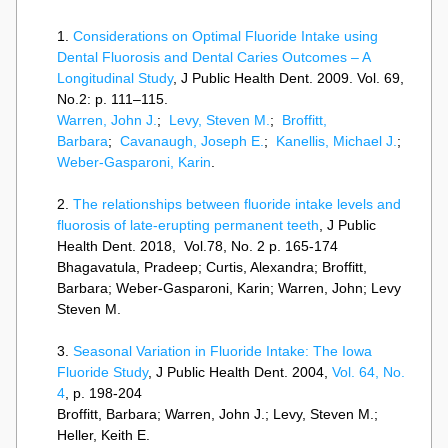
Considerations on Optimal Fluoride Intake using 
Dental Fluorosis and Dental Caries Outcomes – A 
Longitudinal Study
, J Public Health Dent. 2009. Vol. 69, 
No.2: p. 111–115.
Warren, John J.
;  
Levy, Steven M.
;  
Broffitt, 
Barbara
;  
Cavanaugh, Joseph E.
;  
Kanellis, Michael J.
; 
Weber-Gasparoni, Karin
. 
The relationships between fluoride intake levels and 
fluorosis of late-erupting permanent teeth
, J Public 
Health Dent. 2018,  Vol.78, No. 2 p. 165-174
Bhagavatula, Pradeep; Curtis, Alexandra; Broffitt, 
Barbara; Weber-Gasparoni, Karin; Warren, John; Levy 
Steven M.
Seasonal Variation in Fluoride Intake: The Iowa 
Fluoride Study
, J Public Health Dent. 2004, 
Vol. 64, No. 
4
, p. 198-204
Broffitt, Barbara; Warren, John J.; Levy, Steven M.; 
Heller, Keith E.