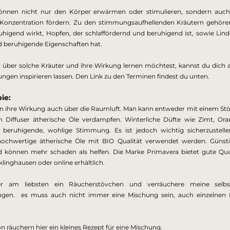
können nicht nur den Körper erwärmen oder stimulieren, sondern auc
Konzentration fördern. Zu den stimmungsaufhellenden Kräutern gehören 
ruhigend wirkt, Hopfen, der schlaffördernd und beruhigend ist, sowie Linde
 beruhigende Eigenschaften hat.
über solche Kräuter und ihre Wirkung lernen möchtest, kannst du dich au
gen inspirieren lassen. Den Link zu den Terminen findest du unten.
ie: 
en ihre Wirkung auch über die Raumluft. Man kann entweder mit einem St
 Diffuser ätherische Öle verdampfen. Winterliche Düfte wie Zimt, Oran
e beruhigende, wohlige Stimmung. Es ist jedoch wichtig sicherzustellen
chwertige ätherische Öle mit BIO Qualität verwendet werden. Günstig
d können mehr schaden als helfen. Die Marke Primavera bietet gute Quali
klinghausen oder online erhältlich.
r am liebsten ein Räucherstövchen und verräuchere meine selbst 
gen.  es muss auch nicht immer eine Mischung sein, auch einzelnen 
on räuchern hier ein kleines Rezept für eine Mischung. 