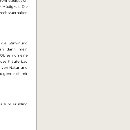
Sonne zeigt sich 
 Müdigkeit. Die 
chtzuerhalten 
, die Stimmung 
ern dann mein 
Ob es nun eine 
des Kräuterbad 
h von Natur und 
o gönne ich mir 
is zum Frühling 