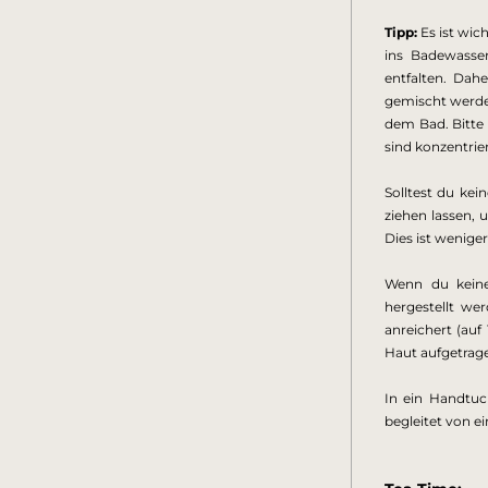
Tipp:
 Es ist wi
ins Badewasser
entfalten. Dah
gemischt werden
dem Bad. Bitte 
sind konzentrie
Solltest du kei
ziehen lassen, 
Dies ist wenige
Wenn du keine
hergestellt we
anreichert (auf
Haut aufgetragen
In ein Handtuc
begleitet von ei