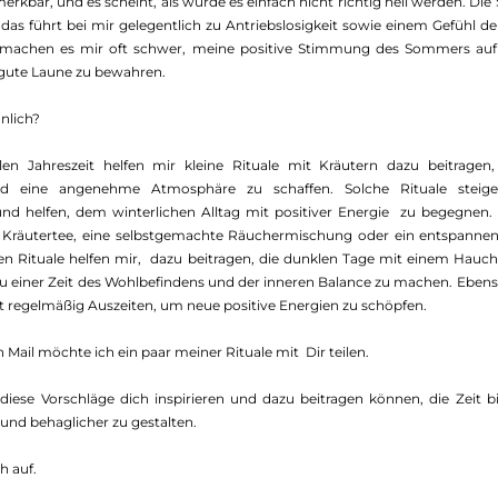
erkbar, und es scheint, als würde es einfach nicht richtig hell werden. Die 
 das führt bei mir gelegentlich zu Antriebslosigkeit sowie einem Gefühl der
machen es mir oft schwer, meine positive Stimmung des Sommers aufre
gute Laune zu bewahren. 
nlich?
len Jahreszeit helfen mir kleine Rituale mit Kräutern dazu beitragen
nd eine angenehme Atmosphäre zu schaffen. Solche Rituale steig
nd helfen, dem winterlichen Alltag mit positiver Energie  zu begegnen. 
 Kräutertee, eine selbstgemachte Räuchermischung oder ein entspannen
inen Rituale helfen mir,  dazu beitragen, die dunklen Tage mit einem Hauc
u einer Zeit des Wohlbefindens und der inneren Balance zu machen. Ebens
it regelmäßig Auszeiten, um neue positive Energien zu schöpfen.
 Mail möchte ich ein paar meiner Rituale mit  Dir teilen. 
 diese Vorschläge dich inspirieren und dazu beitragen können, die Zeit b
und behaglicher zu gestalten. 
h auf.