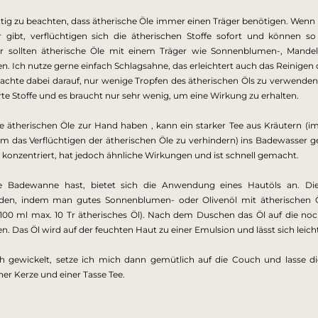
chtig zu beachten, dass ätherische Öle immer einen Träger benötigen. Wenn 
 gibt, verflüchtigen sich die ätherischen Stoffe sofort und können so
er sollten ätherische Öle mit einem Träger wie Sonnenblumen-, Mandel-
. Ich nutze gerne einfach Schlagsahne, das erleichtert auch das Reinigen
achte dabei darauf, nur wenige Tropfen des ätherischen Öls zu verwenden.
rte Stoffe und es braucht nur sehr wenig, um eine Wirkung zu erhalten.
ne ätherischen Öle zur Hand haben , kann ein starker Tee aus Kräutern (
um das Verflüchtigen der ätherischen Öle zu verhindern) ins Badewasser 
r konzentriert, hat jedoch ähnliche Wirkungen und ist schnell gemacht.
 Badewanne hast, bietet sich die Anwendung eines Hautöls an. Dies
rden, indem man gutes Sonnenblumen- oder Olivenöl mit ätherischen 
 100 ml max. 10 Tr ätherisches Öl). Nach dem Duschen das Öl auf die noch
. Das Öl wird auf der feuchten Haut zu einer Emulsion und lässt sich leicht
h gewickelt, setze ich mich dann gemütlich auf die Couch und lasse die
ner Kerze und einer Tasse Tee.