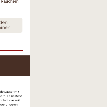
 Räuchern
 den
minen
dewasser mit 
ern. Es besteht 
Salz, das mit 
oder anderen 