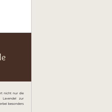
e 
t nicht nur die 
 Lavendel zur 
rbei besonders 