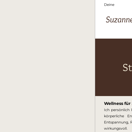
Deine  
 Suzann
St
Wellness für
Ich persönlich 
körperliche E
Entspannung, R
wirkungsvoll. 