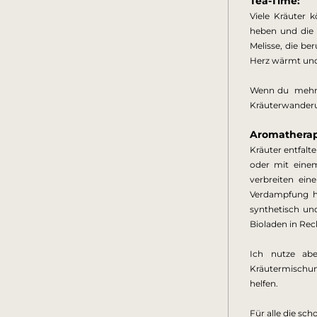
Tea-Time:
Viele Kräuter 
heben und die 
Melisse, die be
Herz wärmt und
Wenn du  mehr 
Kräuterwanderun
Aromatherap
Kräuter entfalt
oder mit einem
verbreiten ein
Verdampfung ho
synthetisch un
Bioladen in Rec
Ich nutze abe
Kräutermischun
helfen.  
Für alle die sch