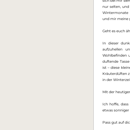
sich bei mir bem
nur selten, und
Wintermonate 
und mir meine 
Geht es euch äh
In dieser dunk
aufzuhellen u
Wohlbefinden u
duftende Tasse
ist – diese kle
Kräuterdüften z
in der Winterze
Mit der heutigen
Ich hoffe, dass
etwas sonniger 
Pass gut auf dic