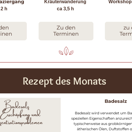
aziergang
Kräuterwanderung 
Workshop
. 2 h
ca 3,5 h
den
Zu den
zu
inen
Terminen
Ter
Rezept des Monats
Badesalz
Badesalz wird verwendet um Ba
speziellen Eigenschaften anzureich
typischerweise aus grobkörnigem 
ätherischen Ölen, Duftstoffen 