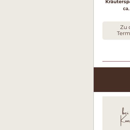
Kräutersp
 ca
Zu 
Term