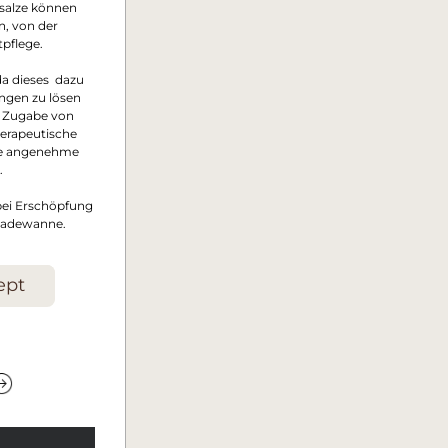
salze können 
, von der 
pflege.
a dieses  dazu 
ngen zu lösen 
 Zugabe von 
erapeutische 
e angenehme 
.
bei Erschöpfung 
 Badewanne. 
ept