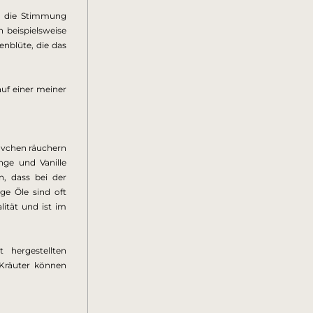
h die Stimmung 
beispielsweise 
nblüte, die das 
f einer meiner 
övchen räuchern 
ge und Vanille 
, dass bei der 
e Öle sind oft 
tät und ist im 
hergestellten 
Kräuter können 