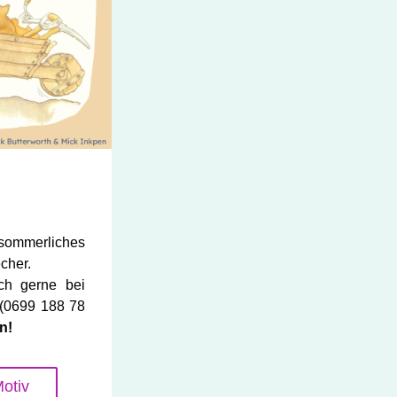
ommerliches 
cher.
h gerne bei 
(0699 188 78 
n!
otiv