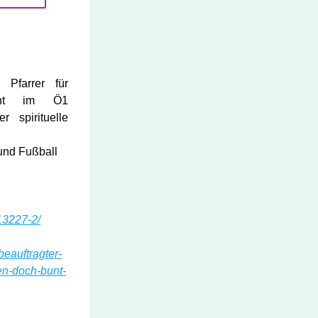
Pfarrer für 
richt im Ö1 
 spirituelle 
und Fußball 
13227-2/
beauftragter-
gen-doch-bunt-