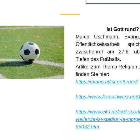
Ist Gott rund?
Marco Uschmann, Evang. 
Öffentlichkeitsarbeit sp
Zwischenruf am 27.6. über
Tiefen des Fußballs. 
Artikel zum Thema Religion 
finden Sie hier:
https://evang.at/ist-gott-rund/
https://www.feinschwarz.net/
https://www.ekd.de/ekd-sport
vielleicht-ist-stadion-ja-mor
66032.htm