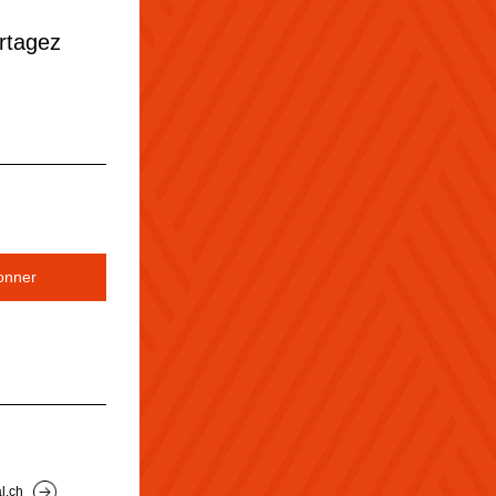
artagez
onner
l.ch