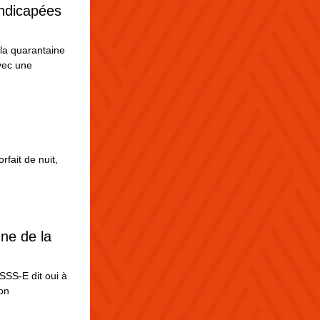
dicapées 
a quarantaine 
vec une 
fait de nuit, 
e de la 
S-E dit oui à 
on 