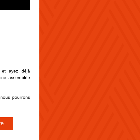
et ayez déjà 
aine assemblée 
nous pourrons 
re