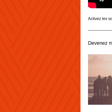
Activez les so
Devenez 