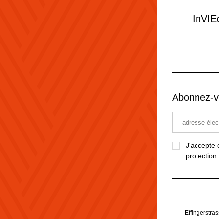
InVIEd
Abonnez-vo
J'accepte 
protection
Effingerstra