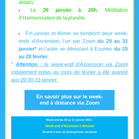
détails.
Le 
26 janvier à 20h
, Méditation 
d’Harmonisation de la planète.
Fin janvier et février se tiendront deux week-
ends d’Ascension, l'un par Zoom 
du 29 au 31 
janvier*
 et l'autre se déroulant à Eourres 
du 25 
au 28 février
.  
* 
Attention 
: le week-end d'Ascension via Zoom 
initialement prévu au mois de février a été avancé 
aux 29-30-31 janvier.
En savoir plus sur le week-
end à distance via Zoom