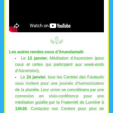
Les autres rendez-vous d’Anandamath
Le
 12 janvier
, Méditation d’Ascension (pour 
ceux et celles qui participent aux week-ends 
d’Ascension),
Le 
24 janvier
, tous les Centres des Fauteuils 
vous invitent pour une journée d’harmonisation 
de la planète. Leur union se concrétisera par une 
connexion en visio-conférence pour une 
méditation guidée par la Fraternité de Lumière à 
14h30
. Contactez vos Centres pour plus de 