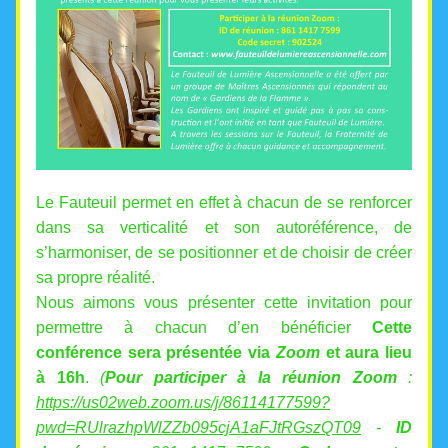
Le Fauteuil permet en effet à chacun de se renforcer 
dans sa verticalité et son autoréférence, de 
s’harmoniser, de se positionner et de choisir de créer 
sa propre réalité. 
Nous aimons vous présenter cette invitation pour 
permettre à chacun d’en bénéficier 
Cette 
conférence sera présentée via 
Zoom 
et aura lieu 
à 16h
. 
(
Pour participer à la réunion Zoom 
: 
https://us02web.zoom.us/j/86114177599?
pwd=RUlrazhpWlZZb095cjA1aFJtRGszQT09
 -
ID 