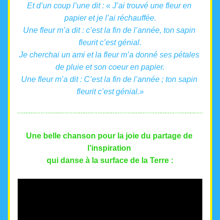
Et d’un coup l’une dit : 
« J’ai trouvé une fleur en 
papier et je l’ai réchauffée.
Une fleur m’a dit : c’est la fin de l’année, ton sapin 
fleurit c’est génial.
Je cherchai un ami et la fleur m’a donné ses pétales 
de pluie et son coeur en papier.
Une fleur m’a dit : 
C’est la fin de l’année ; ton sapin 
fleurit c’est génial.»
Une belle chanson pour la joie du partage de 
l’inspiration 
qui danse à la surface de la Terre :