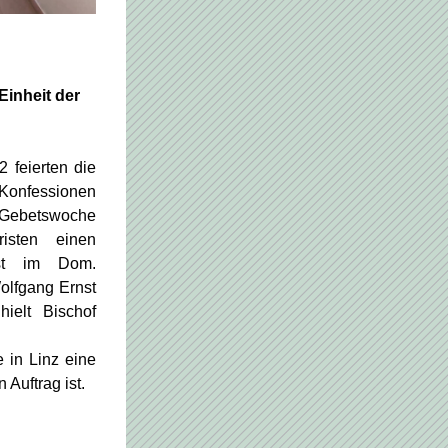
inheit der 
feierten die 
onfessionen 
 Gebetswoche 
isten einen 
st im Dom. 
lfgang Ernst 
hielt Bischof 
in Linz eine 
 Auftrag ist.