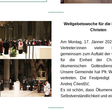
Weltgebetswoche für die E
Christen
Am Montag, 17. Jänner 2022 
Vertreter:innen vieler K
gemeinsam zum Auftakt der
für die Einheit der Chr
ökumenischen Gottesdien
Unsere Gemeinde hat Pfr. Wo
vertreten. Die Festpredigt 
Andrej Ćilerdžić.
Es ist schön, dass Ökumene 
Selbstverständlichkeit und ein