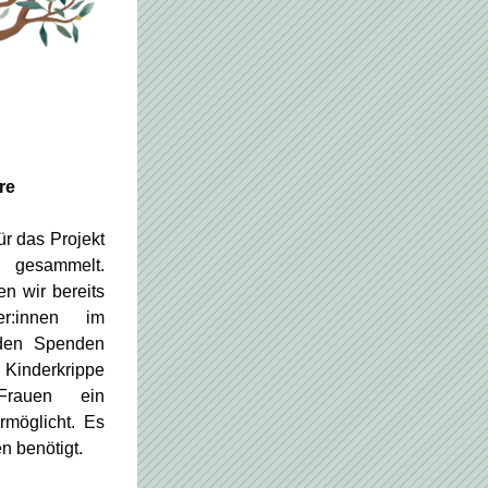
re
 das Projekt 
sammelt. 
n wir bereits 
r:innen im 
den Spenden 
nderkrippe 
Frauen ein 
möglicht. Es 
 benötigt.