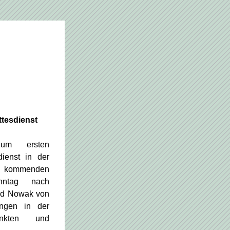
tesdienst
um ersten 
ienst in der 
m kommenden 
ntag nach 
ud Nowak von 
ungen in der 
nkten und 