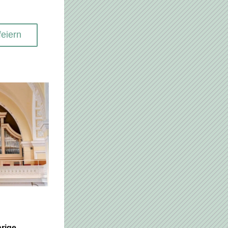
feiern
hrige