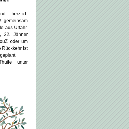
d herzlich 
ß gemeinsam 
 aus Urfahr. 
, 22. Jänner 
ouZ oder um 
 Rückkehr ist 
 geplant.
Anmeldung bei Carla Thuile unter 