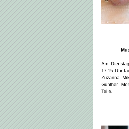
Mus
Am Dienstag
17.15 Uhr lad
Zuzanna Mik
Günther Merz
Teile.