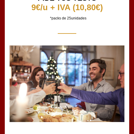
9€/u + IVA (10,80€)
*packs de 25unidades