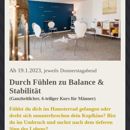
Ab 19.1.2023
, jeweils Donnerstagabend
Durch Fühlen zu Balance & 
Stabilität
(Ganzheitlicher, 6-teiliger Kurs für Männer)
Fühlst du dich im Hamsterrad gefangen oder 
dreht sich ununterbrochen dein Kopfkino? Bist 
du im Umbruch und suchst nach dem tieferen 
Sinn des Lebens?