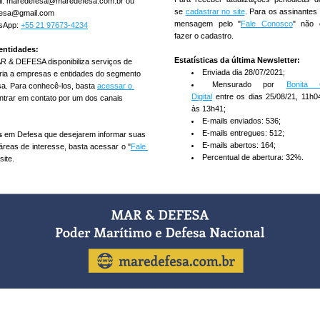
l: maredefesa@maredefesa.com.br ou 
se
cadastrar no site
. Para os assinantes
esa@gmail.com
mensagem pelo "
Fale Conosco
" não é
sApp:
+55 21 97673-4234
fazer o cadastro.
entidades:
Estatísticas da última Newsletter:
 & DEFESA disponibiliza serviços de 
Enviada dia 28/07/2021;
ria a empresas e entidades do segmento 
Mensurado por 
Bonita 
a. Para conhecê-los, basta 
acessar o 
Digital
 entre os dias 25/08/21, 11h04
ntrar em contato por um dos canais 
às 13h41;
E-mails enviados: 536;
E-mails entregues: 512;
s
em Defesa que desejarem informar suas 
E-mails abertos: 164;
áreas de interesse, basta acessar o "
Fale 
Percentual de abertura: 32%.
site.