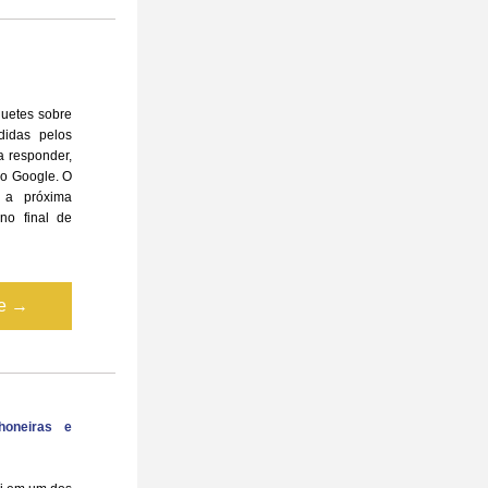
uetes sobre 
idas pelos 
responder, 
o Google. O 
 a próxima 
o final de 
te →
oneiras e 