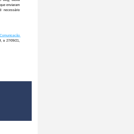
 que enviaram 
 necessário 
Comunicação 
, a 27/09/21, 