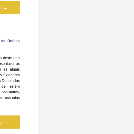
is →
 de Defesa 
 deste ano 
sentava as 
 as atuais 
Exteriores 
 Deputados 
de serem 
gislativa, 
om assuntos 
is →