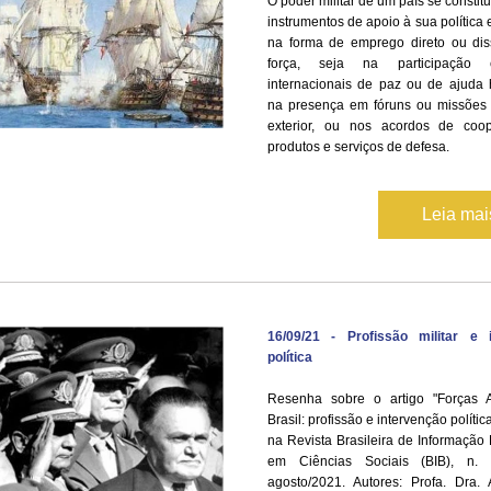
O poder militar de um país se constit
instrumentos de apoio à sua política e
na forma de emprego direto ou diss
força, seja na participação 
internacionais de paz ou de ajuda h
na presença em fóruns ou missões m
exterior, ou nos acordos de coo
produtos e serviços de defesa.
Leia ma
16/09/21 - Profissão militar e i
política
Resenha sobre o artigo "Forças 
Brasil: profissão e intervenção política
na Revista Brasileira de Informação B
em Ciências Sociais (BIB), n. 
agosto/2021. Autores: Profa. Dra. 