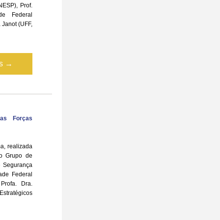
ESP), Prof. 
de Federal 
Janot (UFF, 
is →
das Forças 
 realizada 
o Grupo de 
 Segurança 
ade Federal 
rofa. Dra. 
stratégicos 