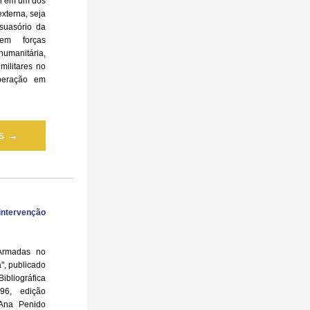
ui em um dos 
xterna, seja 
uasório da 
em forças 
umanitária, 
ilitares no 
peração em 
is →
ntervenção 
Armadas no 
", publicado 
ibliográfica 
96, edição 
Ana Penido 