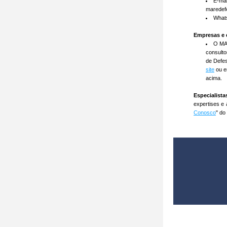
E-mai
maredef
What
Empresas e 
O MAR
consulto
de Defes
site
 ou e
acima.
Especialista
expertises e 
Conosco
" do 