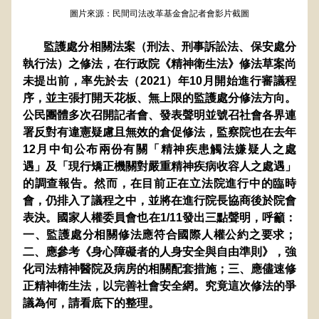
圖片來源：民間司法改革基金會記者會影片截圖
       監護處分相關法案（刑法、刑事訴訟法、保安處分
執行法）之修法，在行政院《精神衛生法》修法草案尚
未提出前，率先於去（2021）年10月開始進行審議程
序，並主張打開天花板、無上限的監護處分修法方向。
公民團體多次召開記者會、發表聲明並號召社會各界連
署反對有違憲疑慮且無效的倉促修法，監察院也在去年
12月中旬公布兩份有關「精神疾患觸法嫌疑人之處
遇」及「現行矯正機關對嚴重精神疾病收容人之處遇」
的調查報告。然而，在目前正在立法院進行中的臨時
會，仍排入了議程之中，並將在進行院長協商後於院會
表決。國家人權委員會也在1/11發出三點聲明，呼籲：
一、監護處分相關修法應符合國際人權公約之要求；
二、應參考《身心障礙者的人身安全與自由準則》，強
化司法精神醫院及病房的相關配套措施；三、應儘速修
正精神衛生法，以完善社會安全網。究竟這次修法的爭
議為何，請看底下的整理。