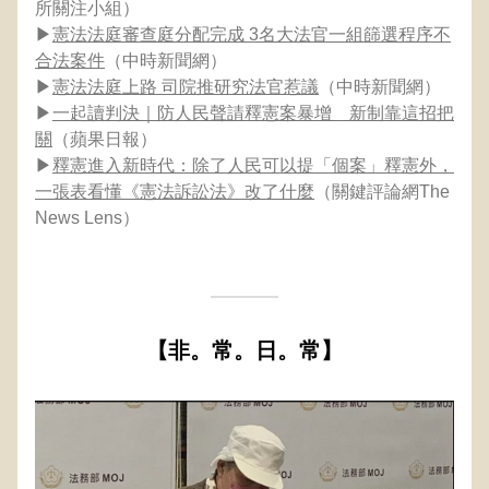
所關注小組）
▶
憲法法庭審查庭分配完成 3名大法官一組篩選程序不
合法案件
（中時新聞網）
▶
憲法法庭上路 司院推研究法官惹議
（中時新聞網）
▶
一起讀判決｜防人民聲請釋憲案暴增　新制靠這招把
關
（蘋果日報）
▶
釋憲進入新時代：除了人民可以提「個案」釋憲外，
一張表看懂《憲法訴訟法》改了什麼
（關鍵評論網The 
News Lens）
【非。常。日。常】