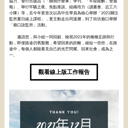
協力、發行出版品（「關我什麼事」季刊、「牢獄能解」雙週
報）、舉行牢騷之夜、焦點座談、組織培力（讀書會、志工六
小隊）等，且今年更首次以高中生學員為核心舉辦「2021關注
監所夏日線上課程」，更主動走出同溫層，到了街坊廟口舉辦
「廟口說監所」活動。
　　邀請您，與小組一同回顧、檢視2021年的種種足跡與行
動，即便路途仍舊艱難，希望回來的距離，縮短一些些，在路
途中，每個人都能看見自己的光芒閃耀。回來社會，成為之
一。
觀看線上版工作報告