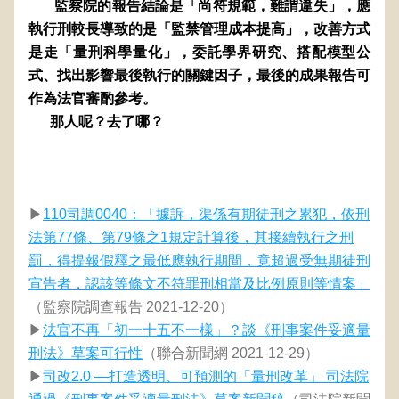
       監察院的報告結論是「尚符規範，難謂違失」，應
執行刑較長導致的是「監禁管理成本提高」，改善方式
是走「量刑科學量化」，委託學界研究、搭配模型公
式、找出影響最後執行的關鍵因子，最後的成果報告可
作為法官審酌參考。
      那人呢？去了哪？
▶
110司調0040：「據訴，渠係有期徒刑之累犯，依刑
法第77條、第79條之1規定計算後，其接續執行之刑
罰，得提報假釋之最低應執行期間，竟超過受無期徒刑
宣告者，認該等條文不符罪刑相當及比例原則等情案」
（監察院調查報告 2021-12-20
）
▶
法官不再「初一十五不一樣」？談《刑事案件妥適量
刑法》草案可行性
（聯合新聞網 2021-12-29）
▶
司改2.0 —打造透明、可預測的「量刑改革」 司法院