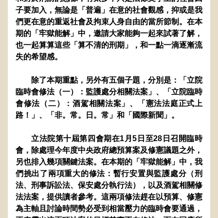
子要加入，無論是「普遍」在意的社會觀感，抑或是我
們更在意的重返社會及拘束人身自由的當所節制。在本
期的「牢獄能解」中，邀請大家能夠一起來試著了解，
也一起算算這些「算不清的刑期」，和一點一滴逐漸流
失的希望感。
        除了本期重點，另外有五個子題，分別是：「立院
臨時會修法（一）：監護處分相關法案」、「立院臨時
會修法（二）：酒駕相關法案」、「憲法法庭正式上
路！」、「非。常。日。常」和「國際新聞」。
       立法院第十屆第四會期在1月5日至28日召開臨時
會，除處理今年度中央政府總預算案及修憲議題之外，
另也排入幾項關鍵法案。在本期的「牢獄能解」中，我
們挑出了兩項重大的修法：暫行安置與監護處分（刑
法、刑事訴訟法、保安處分執行法），以及酒駕相關修
法法案，提供讀者參考。這兩項修法趕在以預算、修憲
為主軸且討論時間勢必受到相當壓力的臨時會要通過，