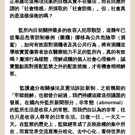
正表露出這兩項法案的目標其實不在修法，而在回應所
謂的「社會情感」所採取的「社會防衛」。但，社會真
的是這樣保衛的嗎？
       監所內目前關押最多的收容人犯罪類型，這幾年已
從毒品危害防制條例（藥癮）挪移為公共危險罪（酒
駕），如何有效面對酒癮者及其公共行為，將有酒癮並
導致實質傷害者放在醫療能力不足的監所內，真的有效
嗎？釐清行為樣態，理解成癮的個人社會心理條件，誠
實盤點面對搭配監禁之外的配套措施，才有機會稍稍解
答。
       監護處分相關修法及憲法訴訟新制，之前幾期的
「牢獄能解」也都曾介紹過，我們持續追蹤這些議題的
發展。在國內外監所新聞部分，非常態（abnormal）
的監所生活是收容人的常態。而我們自以為的非常，往
往只是收容人尋常的日常生活。日復一日，一天又一
天。在監禁的歷史上，監獄經常成了反映政權的集中所
在，而當世界交流逐漸分歧化、去中心化，看待世界的