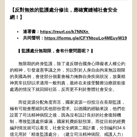
【反對無效的監護處分修法，應確實縫補社會安全
網！】
連署書：
https://reurl.cc/k7NNXn 
共同聲明：
https://forms.gle/CFYNtcuLo4MEuyW19
▎
監護處分無期限，會有什麼問題呢？▎
       無限期的終身監護，除了違反聯合國身心障礙者人權公約
的精神，引發違憲爭議之外，另以對於人身自由拘束無設期限
的美國為例，會使部分個案會極力掩飾自身疾病狀況，放棄精
神異常抗辯以求適用一般刑責，最終在未接受醫療治療跟銜接
處遇的情況下就回歸社區，反而更不利於整體社會安全。
       而從資源分配角度而言，國家資源一但投注在長期監護，
極有可能會壓縮到其他部份需求。以德國的經驗來說，他們在
設置了司法精神病院之後，因為沒有設計良好的社會復歸機
制，導致監護處所爆滿，國家耗費鉅額預算。而從目前的經費
編列情況就可以看見，社會安全網第二期計畫，分別編列34.6
億元用於「精進監護處分」（建立司法精神病院、戒護人力）