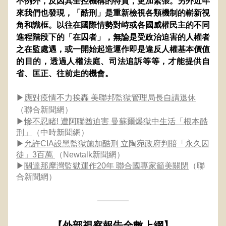
不例外，反因其全控機構的特質，更加緊張。另外近年
來我們也發現，「酷刑」是重新檢視各類機制的嶄新視
角和識框。以往在國際情勢對峙或各國威權民主的不同
進程階段下的「在囚者」，無論是受政治迫害的人權者
之在監處遇，或一開始起造運作即是違反人權基本價值
的目的，透過人權法庭、司法追訴等等，才能提供自
省、匡正、往前走的機會。
▶
應對疫情不力挨轟 美聯邦監獄管理局長自請退休
（聯合新聞網）
▶
慘不忍睹! 遭阿聯酋迫害 曼蘇爾爆獄中生活「根本酷
刑」
（中時新聞網）
▶
允許CIA設黑監獄施加酷刑 立陶宛政府判賠「永久囚
徒」3百萬
（Newtalk新聞網）
▶
關達那摩灣監獄運作20年 聯合國專家籲美關閉
（聯
合新聞網）
【外部視察報告全數上網】