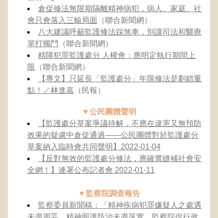
倉促修法無限期隔離精神病犯，病人、家庭、社
會只會落入三輸局面
（聯合新聞網）
八大建議呼籲監護修法踩煞車，別讓司法和醫療
單打獨鬥
（聯合新聞網）
精障犯罪監護處分 人權會：應明定執行期間上
限
（聯合新聞網）
【專文】只延長「監護處分」年限修法是劃錯重
點！／林進嘉
（民報）
▼公民團體聲明
【監護處分草案爭議待解，不應在違憲又無預防
效果的疑慮中倉促通過——公民團體對於監護處分
草案納入臨時會共同聲明】2022-01-04
【反對無效的監護處分修法，應確實縫補社會安
全網！】連署公布記者會 2022-01-11
▼監察院調查報告
監察委員新聞稿：「精神疾病犯罪嫌疑人之處遇
未盡周妥，精神照護防治未盡落實，監察院促行政