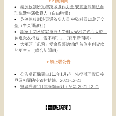
▼相關新聞
泰源技訓所覓尋跨域協作力量 安置重病無法自
理生活年邁收容人
（自由時報）
吳健保服刑涉買通監所人員 中監科員10萬元交
保
（中央通訊社）
獨家｜花蓮監獄淫行！受刑人光棍節色心大發　
伸進獄友棉被「愛不釋手」
（蘋果新聞網）
大姐頭「凱莉」變會客菜總鋪師 首位申創貸款
的更生人
（聯合新聞網）
▼矯正署公告
公告矯正機關自111年1月起，恢復辦理假日接
見及相關防疫管控措施。2021-12-21
暫緩辦理111年春節面對面懇親 2021-12-21
【國際新聞】