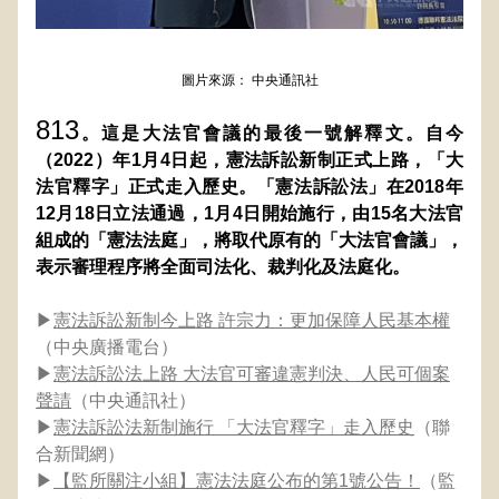
圖片來源： 中央通訊社
813
。這是大法官會議的最後一號解釋文。自今
（2022）年1月4日起，憲法訴訟新制正式上路，「大
法官釋字」正式走入歷史。「憲法訴訟法」在2018年
12月18日立法通過，1月4日開始施行，由15名大法官
組成的「憲法法庭」，將取代原有的「大法官會議」，
表示審理程序將全面司法化、裁判化及法庭化。
▶
憲法訴訟新制今上路 許宗力：更加保障人民基本權
（中央廣播電台）
▶
憲法訴訟法上路 大法官可審違憲判決、人民可個案
聲請
（中央通訊社）
▶
憲法訴訟法新制施行 「大法官釋字」走入歷史
（聯
合新聞網）
▶
【監所關注小組】憲法法庭公布的第1號公告！
（監