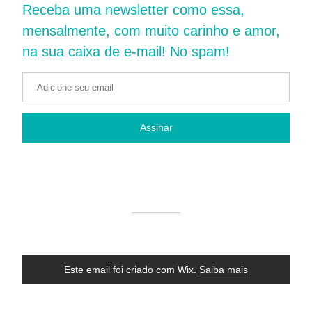
Receba uma newsletter como essa, 
mensalmente, com muito carinho e amor, 
na sua caixa de e-mail! No spam!
Assinar
Nômade
+55 (62) 992370032
Confira meu site pessoal
Este email foi criado com Wix.
‌ 
Saiba mais