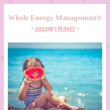
Whole Energy Management®
＊
2022年7月29日
＊