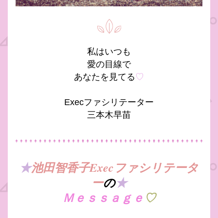
私はいつも
愛の目線で
あなたを見てる
♡
Execファシリテーター
三本木早苗
★
池田智香子Execファシリテータ
ー
の
★
Ｍｅｓｓａｇｅ
♡