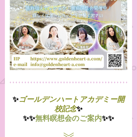
✨
ゴールデンハートアカデミー開
✨
校記念
✨✨
無料瞑想会のご案内
✨✨