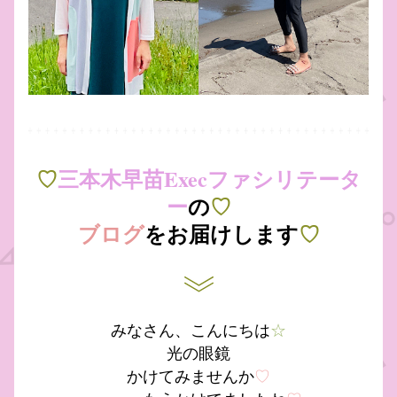
♡
三本木早苗Execファシリテータ
ー
の
♡
ブログ
をお届けします
♡
みなさん、こんにちは
☆
光の眼鏡
かけてみませんか
♡