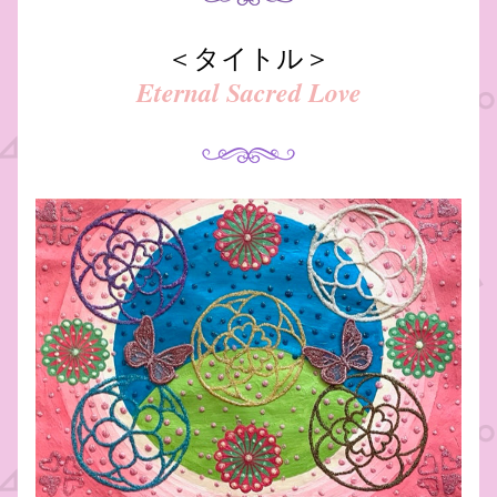
＜タイトル＞
Eternal Sacred Love