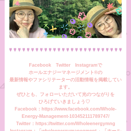
Facebook　Twitter　Instagramで
ホールエナジーマネージメント®︎の
最新情報やファシリテーターの活動情報を掲載してい
ます。
ぜひとも、フォローいただいて光のつながりを
ひろげていきましょう♡  
Facebook：https://www.facebook.com/Whole-
Energy-Management-103452111789747/
Twitter：https://twitter.com/Wholeenergymng
Instagram：「wholeenergymanegment 」「ホール