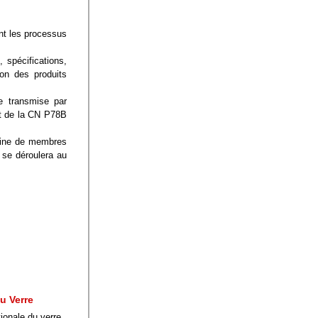
t les processus 
spécifications, 
on des produits 
e transmise par 
t de la CN P78B 
ine de membres 
se déroulera au 
u Verre
ionale du verre 