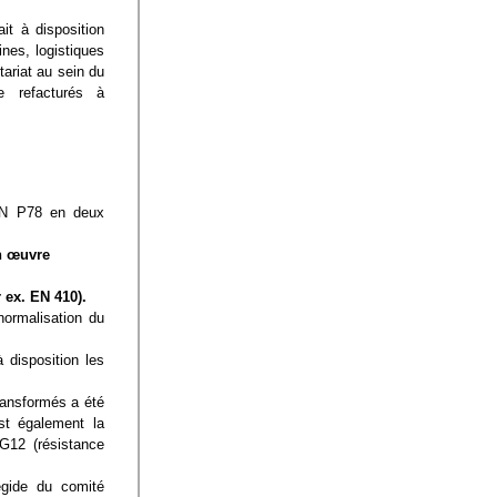
t à disposition 
es, logistiques 
ariat au sein du 
 refacturés à 
CN P78 en deux 
en œuvre
 ex. EN 410).
rmalisation du 
isposition les 
ransformés a été 
t également la 
12 (résistance 
gide du comité 