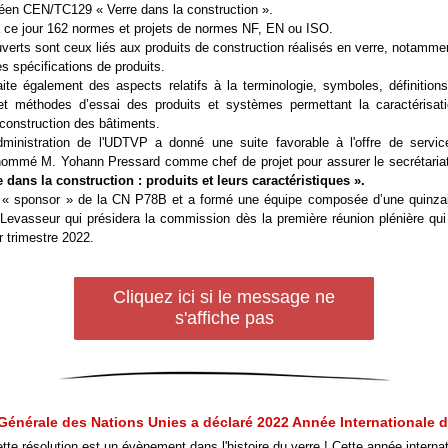
éen CEN/TC129 « Verre dans la construction ».
 ce jour 162 normes et projets de normes NF, EN ou ISO.
verts sont ceux liés aux produits de construction réalisés en verre, notammen
es spécifications de produits.
te également des aspects relatifs à la terminologie, symboles, définitions, 
 et méthodes d’essai des produits et systèmes permettant la caractérisati
 construction des bâtiments.
ministration de l'UDTVP a donné une suite favorable à l'offre de servic
ommé M. Yohann Pressard comme chef de projet pour assurer le secrétaria
e dans la construction : produits et leurs caractéristiques ».
 « sponsor » de la CN P78B et a formé une équipe composée d’une quinza
Levasseur qui présidera la commission dès la première réunion plénière qui 
 trimestre 2022.
Cliquez ici si le message ne
s'affiche pas
énérale des Nations Unies a déclaré 2022 Année Internationale d
te résolution est un évènement dans l'histoire du verre ! Cette année internat