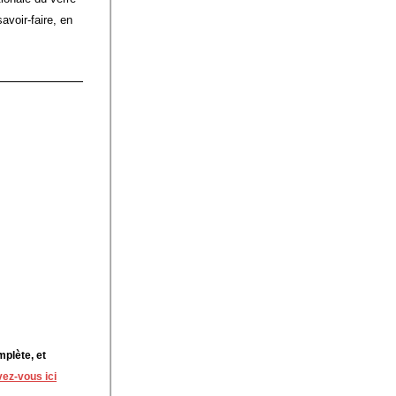
voir-faire, en 
plète, et 
vez-vous ici