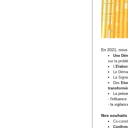
En 2021, nous 
Une Dém
sur la probl
L'
Elabor
Le Démar
La Signa
Des 
Etu
transformé
La prése
- l'influenc
- la vigilan
Nos souhaits 
Co-const
Confirme