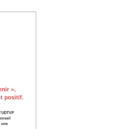
nir »,
 positif.
 l'UDTVP
nseil 
t une