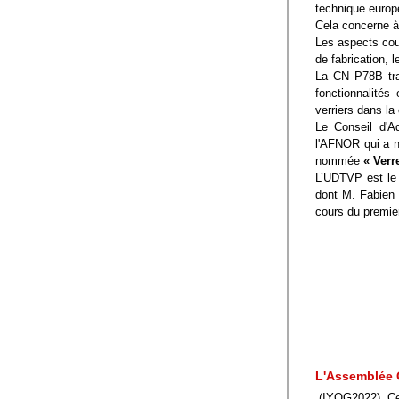
technique europ
Cela concerne à
Les aspects cou
de fabrication, l
La CN P78B trai
fonctionnalités
verriers dans la
Le Conseil d'Ad
l'AFNOR qui a n
nommée 
« Verr
L’UDTVP est le
dont M. Fabien 
cours du premier
L'Assemblée G
(IYOG2022). Cet