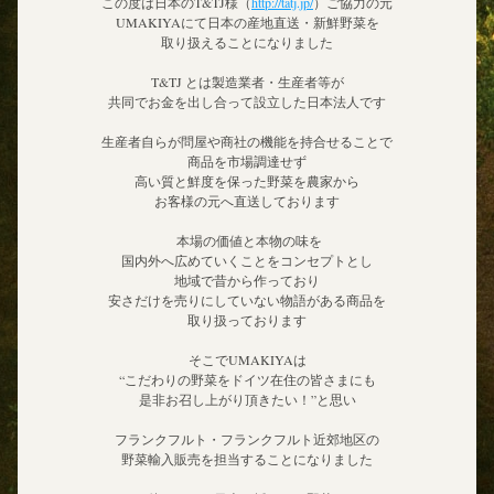
この度は日本のT&TJ様（
http://tatj.jp/
）ご協力の元
UMAKIYAにて
日本の産地直送・新鮮野菜を
取り扱えることになりました
T&TJ とは製造業者・生産者等が
共同でお金を出し合って設立した日本法人です
生産者自らが問屋や商社の機能を持合せることで
商品を市場調達せず
高い質と鮮度を保った野菜を農家から
お客様の元へ直送しております
 本場の価値と本物の味を
国内外へ広めていくことをコンセプトとし
地域で昔から作っており
安さだけを売りにしていない物語がある商品を
取り扱っております
そこでUMAKIYAは
“こだわりの野菜を
ドイツ在住の皆さまにも
是非お召し上がり頂きたい！”
と思い
フランクフルト・フランクフルト近郊地区の
野菜輸入販売を担当することになりました