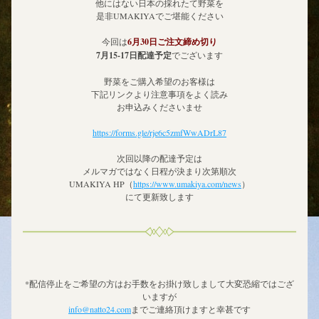
他にはない日本の採れたて野菜を
是非UMAKIYAでご堪能ください
今回は
6月30日ご注文締め切り
7月15-17日配達予定
でございます
野菜をご購入希望のお客様は
下記リンクより注意事項をよく読み
お申込みくださいませ
https://forms.gle/rje6c5zmfWwADrL87
次回以降の配達予定は
メルマガではなく日程が決まり次第順次
UMAKIYA HP（
https://www.umakiya.com/news
）
にて更新致します
*配信停止をご希望の方はお手数をお掛け致しまして大変恐縮ではござ
いますが
info@natto24.com
までご連絡頂けますと幸甚です