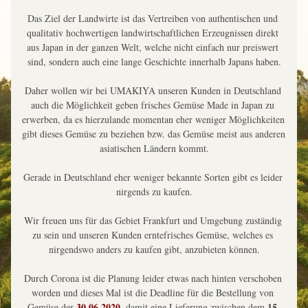
Das Ziel der Landwirte ist das Vertreiben von authentischen und 
qualitativ hochwertigen landwirtschaftlichen Erzeugnissen direkt 
aus Japan in der ganzen Welt, welche nicht einfach nur preiswert 
sind, sondern auch eine lange Geschichte innerhalb Japans haben.
Daher wollen wir bei UMAKIYA unseren Kunden in Deutschland 
auch die Möglichkeit geben frisches Gemüse Made in Japan zu 
erwerben, da es hierzulande momentan eher weniger Möglichkeiten 
gibt dieses Gemüse zu beziehen bzw. das Gemüse meist aus anderen 
asiatischen Ländern kommt.
Gerade in Deutschland eher weniger bekannte Sorten gibt es leider 
nirgends zu kaufen.
Wir freuen uns für das Gebiet Frankfurt und Umgebung zuständig 
zu sein und unseren Kunden erntefrisches Gemüse, welches es 
nirgendswo anders zu kaufen gibt, anzubieten können.
Durch Corona ist die Planung leider etwas nach hinten verschoben 
worden und dieses Mal ist die Deadline für die Bestellung von 
30.06.2020
15-
Gemüse der 
, damit eine Lieferung zwischen dem 