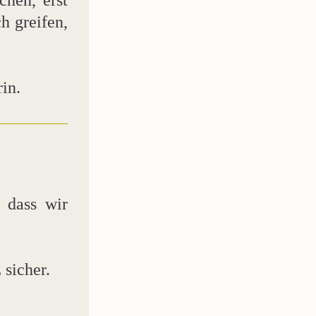
hen, erst 
 greifen, 
in.
 dass wir 
 sicher.