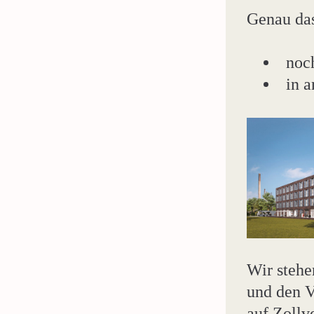
Genau das
noc
in 
Wir stehen
und den V
auf Zollv