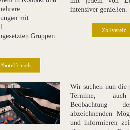
mit jedem von Eu
mehrere 
intensiver genießen.
tungen mit 
l 
Zollverein
gesetzten Gruppen 
#hotelfriends
Wir suchen nun die 
Termine, auch
Beobachtung de
abzeichnenden Mögli
und informieren zei