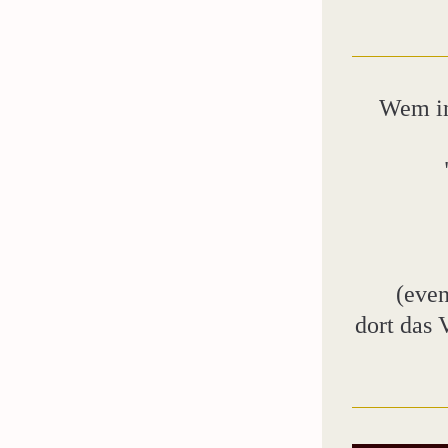
Wem in
(even
dort das 