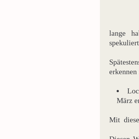
lange ha
spekuliert
Späteste
erkennen 
Loc
März er
Mit  dies