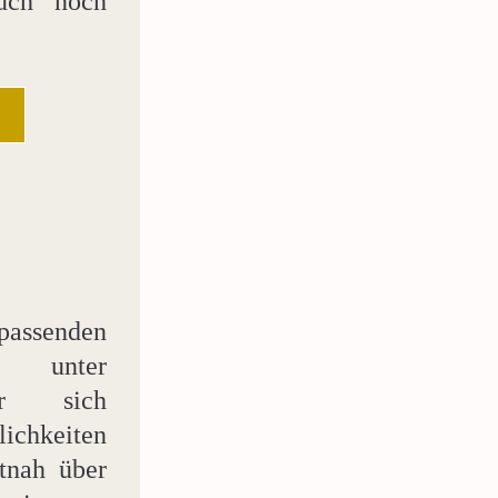
ch noch 
passenden 
 unter 
r sich 
chkeiten 
tnah über 