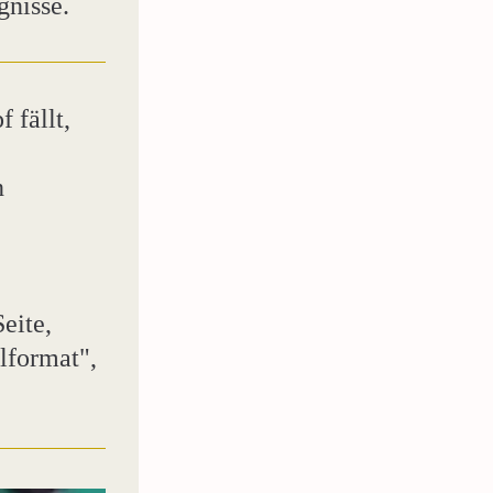
gnisse.
fällt, 
n
eite, 
format", 