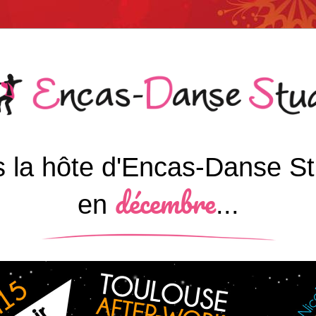
 la hôte d'Encas-Danse Stu
décem
bre
en
...