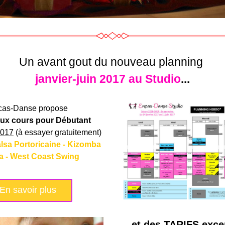
Un avant gout du nouveau planning
janvier-juin 2017 au Studio
...
cas-Danse propose
ux cours pour Débutant
2017
 (à essayer gratuitement)
lsa Portoricaine - Kizomba 
 - West Coast Swing
En savoir plus
...et des 
TARIFS exce