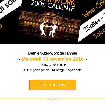
Dernier After-Work de l'année
~
 Mer
credi 30 novembre 2016 
~
100% 
GRATUITE
sur le principe de l'Auberge Espagnole
Dites m'en plus...