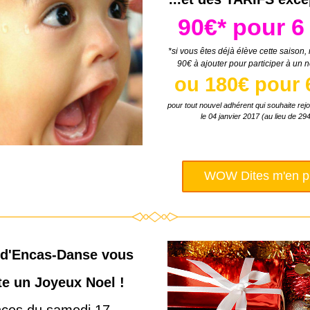
90€* pour 6
*si vous êtes déjà élève cette saison,
90€ à ajouter pour participer à un 
ou 180€ pour 
pour tout nouvel adhérent qui souhaite rejo
le 04 janvier 2017 (au lieu de 29
WOW Dites m'en plu
 d'Encas-Danse vous 
te un Joyeux Noel !