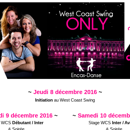
~
 Jeudi 8
 décembre 2016 
~
Initiation 
au West Coast Swing
di 9
 décembre 2016 
~
~
 Samedi 
10 décemb
e WCS 
Débutant / Inter
Stage WCS 
Inter / A
& Soirée
& Soirée