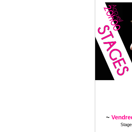
~
Vendre
Stag