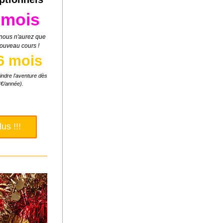
 mois
 nous n'aurez que 
nouveau cours ! 
6 mois
indre l'aventure dès 
4€/année).
s !!!