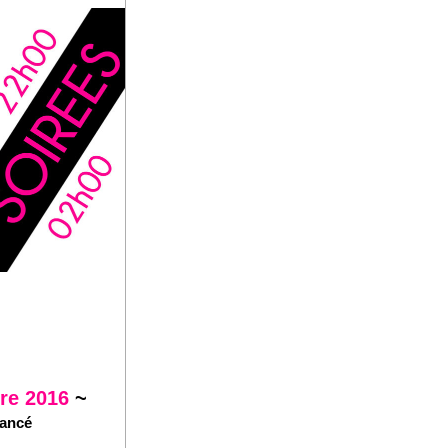
re 2016 
~
vancé