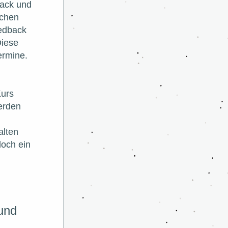
ack und 
chen 
edback 
iese 
ermine.
urs 
erden 
lten 
och ein 
und 