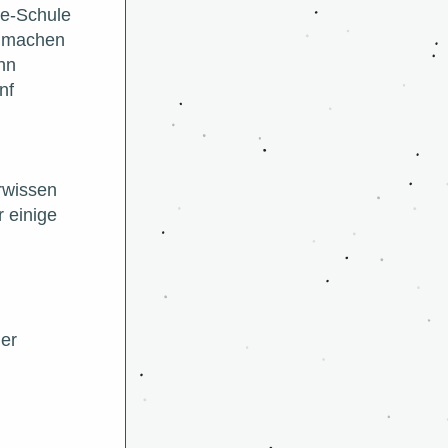
e-Schule 
e machen 
hn 
f 
wissen 
 einige 
er 