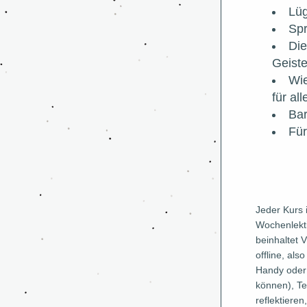
Lüg
Sp
Die
Geist
Wie
für al
Bar
Für
Jeder Kurs is
Wochenlekti
beinhaltet V
offline, als
Handy oder
können), Tex
reflektieren