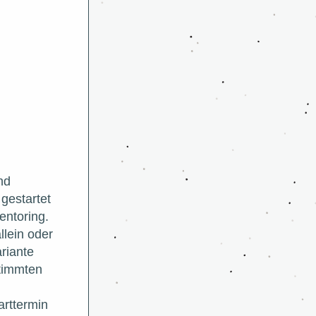
d 
gestartet 
ntoring. 
lein oder 
riante 
timmten 
rttermin 