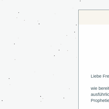
Liebe Fr
wie berei
ausführl
Propheti