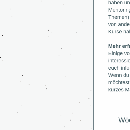
haben un
Mentoring
Themen) 
von ande
Kurse ha
Mehr erf
Einige vo
interessi
euch info
Wenn du g
möchtest 
kurzes Ma
Wöc