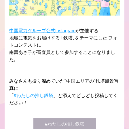
中国電力グループ公式Instagram
が主催する
地域に電気をお届けする ｢鉄塔｣をテーマにした フォ
トコンテストに
南壽あさ子が審査員として参加することになりまし
た。
みなさんも撮り溜めていた"中国エリアの"鉄塔風景写
真に
「
#わたしの推し鉄塔
」と添えてどしどし投稿してく
ださい！
#わたしの推し鉄塔