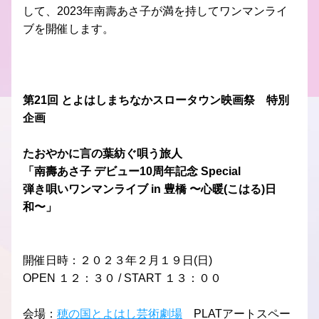
して、2023年南壽あさ子が満を持してワンマンライ
ブを開催します。
第21回 とよはしまちなかスロータウン映画祭　特別
企画
たおやかに言の葉紡ぐ唄う旅人
「南壽あさ子 デビュー10周年記念 Special
弾き唄いワンマンライブ in 豊橋 〜心暖(こはる)日
和〜」
開催日時：２０２３年２月１９日(日)
OPEN １２：３０ / START １３：００
会場：
穂の国とよはし芸術劇場
　PLATアートスペー