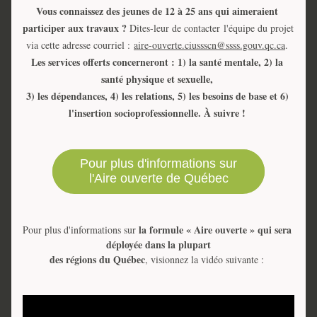
Vous connaissez des jeunes de 12 à 25 ans qui aimeraient 
participer aux travaux ?
 Dites-leur de contacter l'équipe du projet 
via cette adresse courriel : 
aire-ouverte.ciussscn@ssss.gouv.qc.ca
. 
Les services offerts concerneront : 1) la santé mentale, 2) la 
santé physique et sexuelle, 
3) les dépendances, 4) les relations, 5) les besoins de base et 6
) 
l'insertion socioprofessionnelle. À suivre ! 
Pour plus d'informations sur
l'Aire ouverte de Québec
la
formule « Aire ouverte » qui sera 
Pour plus d'informations sur 
déployée dans la plupart
des régions du Québec
, visionnez la vidéo suivante : 