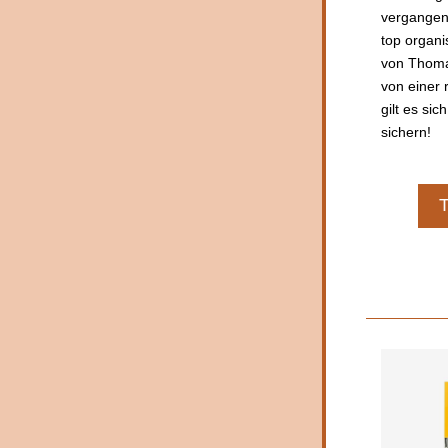
vergangen 
top organis
von Thoma
von einer 
gilt es sic
sichern! 
T