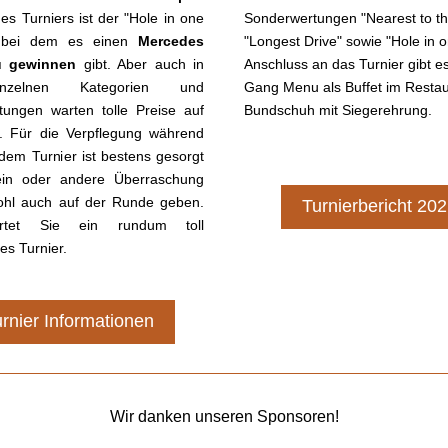
des Turniers ist der "Hole in one 
Sonderwertungen "Nearest to the
, bei dem es einen 
Mercedes 
"Longest Drive" sowie "Hole in o
u gewinnen
 gibt. Aber auch in 
Anschluss an das Turnier gibt es
zelnen Kategorien und 
Gang Menu als Buffet im Restau
tungen warten tolle Preise auf 
Bundschuh mit Siegerehrung. 
r. Für die Verpflegung während 
em Turnier ist bestens gesorgt 
in oder andere Überraschung 
ohl auch auf der Runde geben. 
Turnierbericht 20
rtet Sie ein rundum toll 
es Turnier. 
rnier Informationen
Wir danken unseren Sponsoren!