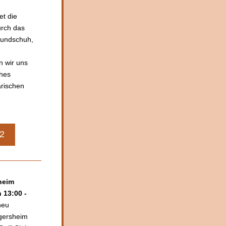
 findet die 
urch das 
undschuh, 
 wir uns 
hes 
rischen 
22
sheim
 13:00 - 
eu 
gersheim 