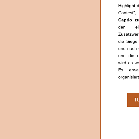
Highlight 
Contest"
Caprio z
den ein
Zusatzwer
die Siege
und nach d
und die e
wird es w
Es erwa
organisiert
Tu