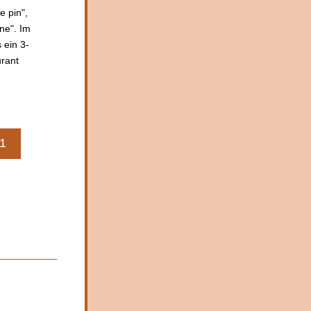
 pin", 
ne". Im 
 ein 3-
rant 
21