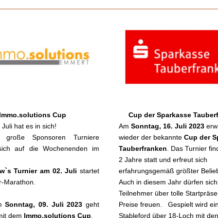
Immo.solutions Cup 
Cup der Sparkasse Tauber
uli hat es in sich! 
Am
 Sonntag, 16. Juli 2023
 erw
 große Sponsoren Turniere 
wieder der bekannte 
Cup der S
 sich auf die Wochenenden im 
Tauberfranken
. Das Turnier find
2 Jahre statt und erfreut sich 
w`s Turnier am 02. Juli
 startet 
erfahrungsgemäß größter Beliebt
r-Marathon.
Auch in diesem Jahr dürfen sich 
Teilnehmer über tolle Startpräse
m 
Sonntag, 09. Juli 2023 
geht 
Preise freuen.   Gespielt wird ein
mit dem 
Immo.solutions Cup
. 
Stableford über 18-Loch mit den