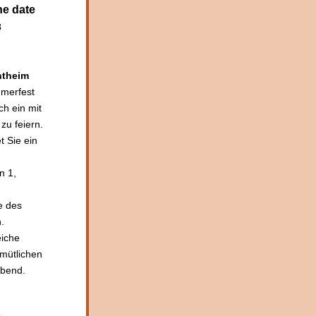
he date 
3
ntheim
merfest 
h ein mit 
u feiern. 
Sie ein 
n 1, 
 des 
.
iche 
ütlichen 
bend.