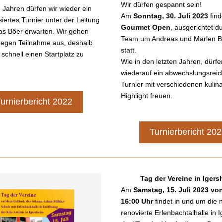
Wir dürfen gespannt sein! 
Jahren dürfen wir wieder ein 
Am 
Sonntag, 30. Juli 2023
iertes Turnier unter der Leitung 
Gourmet Open
, ausgerichtet d
s Böer erwarten. Wir gehen 
Team um Andreas und Marlen B
regen Teilnahme aus, deshalb 
statt. 
h schnell einen Startplatz zu 
Wie in den letzten Jahren, dürfen
wiederauf ein abwechslungsreic
Turnier mit verschiedenen kulina
Highlight freuen.
urnierbericht 2022
Turnierbericht 20
Tag der Vereine in Iger
Am
 Samstag, 15. Juli 2023 von
16:00 Uhr 
findet in und um die n
renovierte Erlenbachtalhalle in I