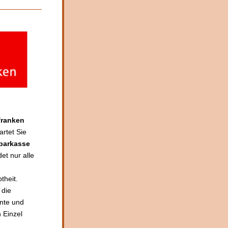
franken
artet Sie 
parkasse 
et nur alle 
heit. 
die 
nte und 
 Einzel 
 