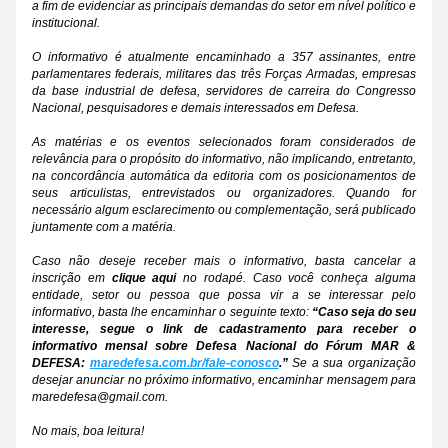
a fim de evidenciar as principais demandas do setor em nível político e 
institucional.
O informativo é atualmente encaminhado a 357 assinantes, entre 
parlamentares federais, militares das três Forças Armadas, empresas 
da base industrial de defesa, servidores de carreira do Congresso 
Nacional, pesquisadores e demais interessados em Defesa.
As matérias e os eventos selecionados foram considerados de 
relevância para o propósito do informativo, não implicando, entretanto, 
na concordância automática da editoria com os posicionamentos de 
seus articulistas, entrevistados ou organizadores. Quando for 
necessário algum esclarecimento ou complementação, será publicado 
juntamente com a matéria.
Caso não deseje receber mais o informativo, basta cancelar a 
inscrição em 
clique aqui
 no rodapé. Caso você conheça alguma 
entidade, setor ou pessoa que possa vir a se interessar pelo 
informativo, basta lhe encaminhar o seguinte texto: 
“Caso seja do seu 
interesse, segue o link de cadastramento para receber o 
informativo mensal sobre Defesa Nacional do Fórum MAR & 
DEFESA: 
maredefesa.com.br/fale-conosco
.” 
Se a sua organização 
desejar anunciar no próximo informativo, encaminhar mensagem para 
maredefesa@gmail.com.
No mais, boa leitura!