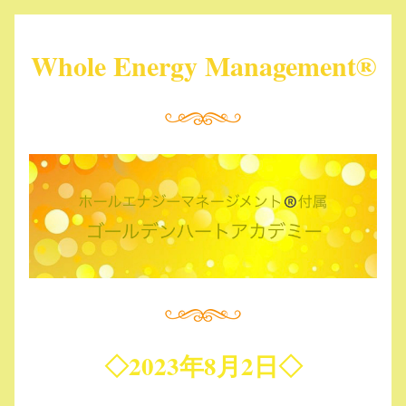
Whole Energy Management®︎
◇2023年8月2日◇