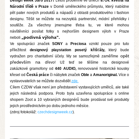
!
Design Week Jaro 2017
 Letos proběhne ve dnech
8.-14. května na 
Národní třídě v Praze
 v Domě uměleckého průmyslu, který nabídne 
pět pater nových produktů a nápadů z oblasti produktového i fashion 
designu
. Těšit se můžete n
a
 nezvyklá partnerství, módní přehlídky i 
soutěže. Za všechny jmenujme třeba tu, ve které mohou 
návštěvníci posílat fotky s nejhorším designem výloh v Praze 
„podivná výloha“.
neboli
Ve spolupráci značek 
SONY
 a 
Preciosa
 vznikl pouze pro tut
o 
příležitost 
designový playstation posetý křišťály,
 který bude 
opět 
vydražen pro charitativní účely. My se s
amozřejmě zaměříme
především na
dřevo! Už teď se těšíme na designové 
zakázkové gramofony od 
440 AUDIO,
 renovované historické kousky 
křesel od 
Česká práce 
či nábytek značek 
Oble 
a
 Amanoriginal. 
Více o 
vystavovatelích se
 můžete dozvědět 
zde.
Cílem CZDW však není jen představení vystavujících umělců, ale také 
jejich následná podpora. Proto byla uzavřena spolupráce s online 
shopem Zoot 
a 10 vybraných designérů bude prodávat své produkty 
jejich prostřednictvím po dobu jednoho měsíce. 
(zdroj fotokoláž: 
czechdesignweek.cz
).