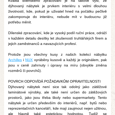
Kvalita dílenského zpracování je na takové výši, že 
dýhovaný nábytek je prvkem interiéru s velmi dlouhou 
životností, kde, pokud je uživatel hned na počátku pečlivě 
zakomponuje do interiéru, nebude mít v budoucnu již 
potřebu měnit.
Dílenské zpracování, kde je vysoký podíl ruční práce, odráží 
v každém detailu desítky let zkušeností truhlářských firem a 
jejich zaměstnanců a navazujících profesí.
Protože jsou všechny kusy z našich kolekcí nábytku 
Archilles
 i 
NUX
 vyráběny kusově a každý je originálem, pak 
jsou v ceně zahrnuty i úpravy na míru (obvykle změna 
rozměrů či povrchů).
POVRCH ODPOVÍDÁ POŽADAVKŮM OPRAVITELNOSTI
Dýhovaný nábytek není sice tak odolný jako zátěžové 
laminátové výrobky, ale také není určen do zátěžových 
prostorů, jako jsou třeba školy nebo supermarkety. Tento 
nábytek je určen především do interiérů, např. bytů nebo 
reprezentačních kanceláří, kde mají zaujmout nejen užitnou, 
ale hlavně také estetickou hodnotou. Tudíž se 