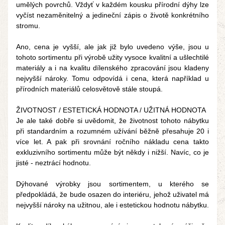
umělých povrchů. Vždyť v každém kousku přírodní dýhy lze 
vyčíst nezaměnitelný a jedineční zápis o životě konkrétního 
stromu.
Ano, cena je vyšší, ale jak již bylo uvedeno výše, jsou u 
tohoto sortimentu při výrobě užity vysoce kvalitní a ušlechtilé 
materiály a i na kvalitu dílenského zpracování jsou kladeny 
nejvyšší nároky. Tomu odpovídá i cena, která například u 
přírodních materiálů celosvětově stále stoupá.
ŽIVOTNOST / ESTETICKÁ HODNOTA / UŽITNÁ HODNOTA
Je ale také dobře si uvědomit, že životnost tohoto nábytku 
při standardním a rozumném užívání běžně přesahuje 20 i 
více let. A pak při srovnání ročního nákladu cena takto 
exkluzivního sortimentu může být někdy i nižší. Navíc, co je 
jisté - neztrácí hodnotu.
Dýhované výrobky jsou sortimentem, u kterého se 
předpokládá, že bude osazen do interiéru, jehož uživatel má 
nejvyšší nároky na užitnou, ale i estetickou hodnotu nábytku.