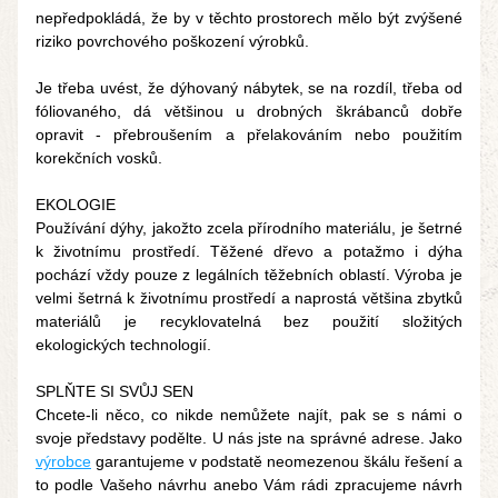
nepředpokládá, že by v těchto prostorech mělo být zvýšené 
riziko povrchového poškození výrobků.
Je třeba uvést, že dýhovaný nábytek, se na rozdíl, třeba od 
fóliovaného, dá většinou u drobných škrábanců dobře 
opravit - přebroušením a přelakováním nebo použitím 
korekčních vosků.
EKOLOGIE
Používání dýhy, jakožto zcela přírodního materiálu, je šetrné 
k životnímu prostředí. Těžené dřevo a potažmo i dýha 
pochází vždy pouze z legálních těžebních oblastí. Výroba je 
velmi šetrná k životnímu prostředí a naprostá většina zbytků 
materiálů je recyklovatelná bez použití složitých 
ekologických technologií.
SPLŇTE SI SVŮJ SEN
Chcete-li něco, co nikde nemůžete najít, pak se s námi o 
svoje představy podělte. U nás jste na správné adrese. Jako 
výrobce
 garantujeme v podstatě neomezenou škálu řešení a 
to podle Vašeho návrhu anebo Vám rádi zpracujeme návrh 