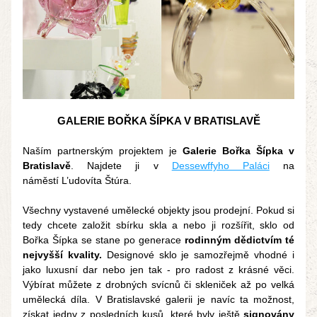
GALERIE BOŘKA ŠÍPKA V BRATISLAVĚ
Naším partnerským projektem je 
Galerie Bořka Šípka v 
Bratislavě
. Najdete ji v 
Dessewffyho Paláci
 na 
náměstí L’udovíta Štúra.
Všechny vystavené umělecké objekty jsou prodejní. Pokud si 
tedy chcete založit sbírku skla a nebo ji rozšířit, sklo od 
Bořka Šípka se stane po generace 
rodinným dědictvím té 
nejvyšší kvality.
 Designové sklo je samozřejmě vhodné i 
jako luxusní dar nebo jen tak - pro radost z krásné věci. 
Výbírat můžete z drobných svícnů či skleniček až po velká 
umělecká díla. V Bratislavské galerii je navíc ta možnost, 
získat jedny z posledních kusů, které byly ještě 
signovány 