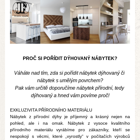
PROČ SI POŘÍDIT 
D
ÝHOVANÝ NÁBYTEK?
Váháte nad tím, zda si pořídit nábytek dýhovaný či 
nábytek s umělým povrchem?
Pak vám určitě doporučíme nábytek přírodní, tedy 
dýhovaný a hned vám povíme proč!
EXKLUZIVITA PŘÍRODNÍHO MATERIÁLU
Nábytek z přírodní dýhy je příjemný a krásný nejen na 
pohled, ale i na omak. Nábytek z vysoce kvalitního 
přírodního materiálu vyrábíme pro zákazníky, kteří se 
nespokojí s věcmi, které „vyrostly“ v počítačích výrobců 