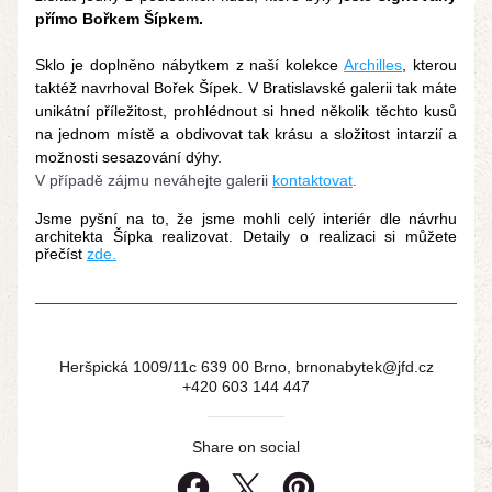
přímo Bořkem Šípkem. 
Sklo je doplněno nábytkem z naší kolekce 
Archilles
, kterou 
taktéž navrhoval Bořek Šípek. V Bratislavské galerii tak máte 
unikátní příležitost, prohlédnout si hned několik těchto kusů 
na jednom místě a obdivovat tak krásu a složitost intarzií a 
možnosti sesazování dýhy. 
V případě zájmu neváhejte galerii 
kontaktovat
.
Jsme pyšní na to, že jsme mohli celý interiér dle návrhu 
architekta Šípka realizovat. Detaily o realizaci si můžete 
přečíst 
zde.
Heršpická 1009/11c 639 00 Brno, brnonabytek@jfd.cz
+420 603 144 447
Share on social