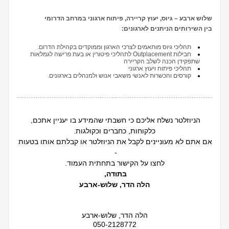
שלוש ארבע – גיוס, יעוץ קריירה, פיתוח ארגוני במרחב הדרומי
בין השירותים הניתנים לארגונים:
תהליכי גיוס מותאמים לצרכי הארגון וממוקדים בקהילת הדרום.
חבילות Outplacement לתהליכי פיטורין או בעת פרישה לגמלאות 
שתפקידן הכנה לשלב הקריירה 
תהליכי פיתוח ויעוץ ארגוני
קורסים והכשרות לאנשי משאבי אנוש ולמנהלים בארגונים.
הניוזלטר נשלח אליכם כי חשבתי שהמידע בו יעניין אתכם, 
כלקוחות, כחברים וכקולגות.
אם אתם לא מעוניינים לקבל את הניוזלטר או קבלתם אותו בטעות 
- 
לחצו על הקישור בתחתית העמוד.
בתודה, 
הלה הדר, שלוש-ארבע
הלה הדר, שלוש-ארבע
050-2128772