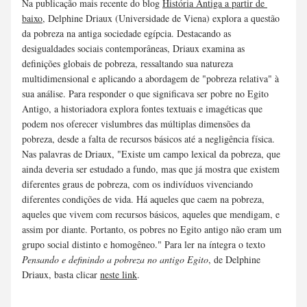
Na publicação mais recente do blog 
História Antiga a partir de 
baixo
, Delphine Driaux (
Universidade de Viena) 
explora a questão 
da pobreza na antiga sociedade egípcia. Destacando as 
desigualdades sociais contemporâneas, Driaux examina as 
definições globais de pobreza, ressaltando sua natureza 
multidimensional e aplicando a abordagem de "pobreza relativa" à 
sua análise. Para responder o que significava ser pobre no Egito 
Antigo, a historiadora explora fontes textuais e imagéticas que 
podem nos oferecer vislumbres das múltiplas dimensões da 
pobreza, desde a falta de recursos básicos até a negligência física. 
Nas palavras de Driaux, "Existe um campo lexical da pobreza, que 
ainda deveria ser estudado a fundo, mas que já mostra que existem 
diferentes graus de pobreza, com os indivíduos vivenciando 
diferentes condições de vida. Há aqueles que caem na pobreza, 
aqueles que vivem com recursos básicos, aqueles que mendigam, e 
assim por diante. Portanto, os pobres no Egito antigo não eram um 
grupo social distinto e homogêneo." Para ler na íntegra o texto 
Pensando e definindo a pobreza no antigo Egito
, de Delphine 
Driaux, basta clicar 
neste link
.