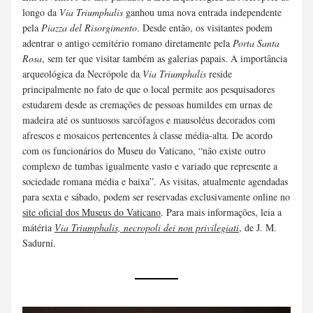
longo da 
Via Triumphalis
 ganhou uma nova entrada independente 
pela 
Piazza del Risorgimento
. Desde então, os visitantes podem 
adentrar o antigo cemitério romano diretamente pela 
Porta Santa 
Rosa
, sem ter que visitar também as galerias papais. A importância 
arqueológica da Necrópole da 
Via Triumphalis
 reside 
principalmente no fato de que o local permite aos pesquisadores 
estudarem desde as cremações de pessoas humildes em urnas de 
madeira até os suntuosos sarcófagos e mausoléus decorados com 
afrescos e mosaicos pertencentes à classe média-alta. De acordo 
com os funcionários do Museu do Vaticano, “não existe outro 
complexo de tumbas igualmente vasto e variado que represente a 
sociedade romana média e baixa”. As visitas, atualmente agendadas 
para sexta e sábado, podem ser reservadas exclusivamente online no 
site oficial dos Museus do Vaticano
. Para mais informações, leia a 
mátéria 
Via Triumphalis, necropoli dei non privilegiati
, de J. M. 
Sadurní.