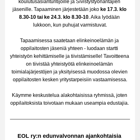
koulutusasiantuntijoille ja Sivistystyönantajien 
jäsenille. Tapaaminen järjestetään joko 
ke 17.3. klo 
8.30-10 tai ke 24.3. klo 8.30-10
. Aika lyödään 
lukkoon, kun puhujat varmistuvat.
Tapaamisessa saatetaan elinkeinoelämän ja 
oppilaitosten jäseniä yhteen - luodaan startti 
yhteistyön kehittämiselle ja tiivistämiselle! 
Tavoitteena 
on tiivistää yhteistyötä elinkeinoelämän 
toimialajärjestöjen ja yksityisessä muodossa olevien 
oppilaitosten kesken yritystarpeisiin vastaamisessa.
Käymme keskustelua alakohtaisissa ryhmissä, joten 
oppilaitoksista toivotaan mukaan useampia edustajia. 
EOL ry:n edunvalvonnan ajankohtaisia 