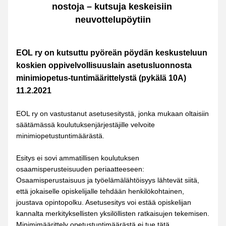
nostoja – kutsuja keskeisiin 
neuvottelupöytiin
EOL ry on kutsuttu pyöreän pöydän keskusteluun 
koskien oppivelvollisuuslain asetusluonnosta 
minimiopetus-tuntimäärittelystä (pykälä 10A) 
11.2.2021
EOL ry on vastustanut asetusesitystä, jonka mukaan oltaisiin 
säätämässä koulutuksenjärjestäjille velvoite 
minimiopetustuntimäärästä.
Esitys ei sovi ammatillisen koulutuksen 
osaamisperusteisuuden periaatteeseen: 
Osaamisperustaisuus ja työelämälähtöisyys lähtevät siitä, 
että jokaiselle opiskelijalle tehdään henkilökohtainen, 
joustava opintopolku. Asetusesitys voi estää opiskelijan 
kannalta merkityksellisten yksilöllisten ratkaisujen tekemisen. 
Minimimäärittely opetustuntimäärästä ei tue tätä 