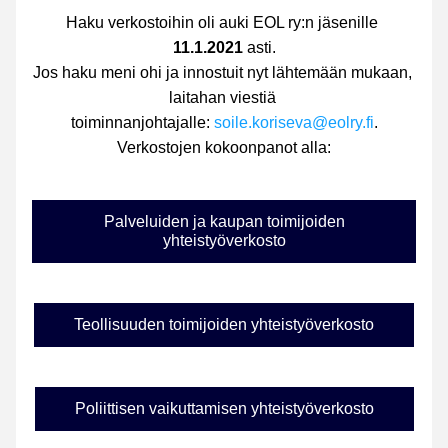
Haku verkostoihin oli auki EOL ry:n jäsenille 
11.1.2021
 asti.
Jos haku meni ohi ja innostuit nyt lähtemään mukaan, 
laitahan viestiä 
toiminnanjohtajalle: 
soile.koriseva@eolry.fi
.
Verkostojen kokoonpanot alla:
Palveluiden ja kaupan toimijoiden
yhteistyöverkosto
Teollisuuden toimijoiden yhteistyöverkosto
Poliittisen vaikuttamisen yhteistyöverkosto