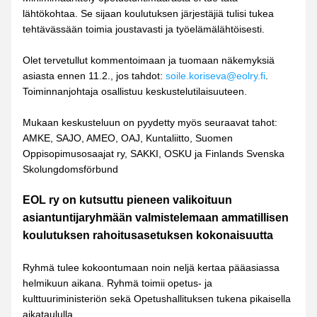
lähtökohtaa. Se sijaan koulutuksen järjestäjiä tulisi tukea 
tehtävässään toimia joustavasti ja työelämälähtöisesti.
Olet tervetullut kommentoimaan ja tuomaan näkemyksiä 
asiasta ennen 11.2., jos tahdot: 
soile.koriseva@eolry.fi
. 
Toiminnanjohtaja osallistuu keskustelutilaisuuteen.
Mukaan keskusteluun on pyydetty myös seuraavat tahot: 
AMKE, SAJO, AMEO, OAJ, Kuntaliitto, Suomen 
Oppisopimusosaajat ry, SAKKI, OSKU ja Finlands Svenska 
Skolungdomsförbund
EOL ry on kutsuttu pieneen valikoituun 
asiantuntijaryhmään valmistelemaan ammatillisen 
koulutuksen rahoitusasetuksen kokonaisuutta
Ryhmä tulee kokoontumaan noin neljä kertaa pääasiassa 
helmikuun aikana. 
Ryhmä toimii opetus- ja 
kulttuuriministeriön sekä Opetushallituksen tukena pikaisella 
aikataululla.