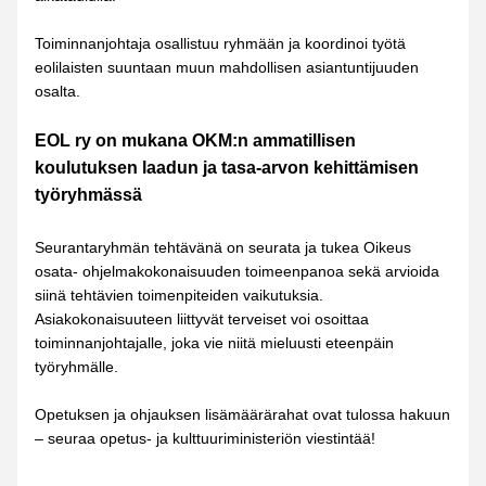
Toiminnanjohtaja osallistuu ryhmään ja koordinoi työtä 
eolilaisten suuntaan muun mahdollisen asiantuntijuuden 
osalta.
EOL ry on mukana OKM:n ammatillisen 
koulutuksen laadun ja tasa-arvon kehittämisen 
työryhmässä
Seurantaryhmän tehtävänä on seurata ja tukea Oikeus 
osata- ohjelmakokonaisuuden toimeenpanoa sekä arvioida 
siinä tehtävien toimenpiteiden vaikutuksia. 
Asiakokonaisuuteen liittyvät terveiset voi osoittaa 
toiminnanjohtajalle, joka vie niitä mieluusti eteenpäin 
työryhmälle.
Opetuksen ja ohjauksen lisämäärärahat ovat tulossa hakuun 
– seuraa opetus- ja kulttuuriministeriön viestintää!