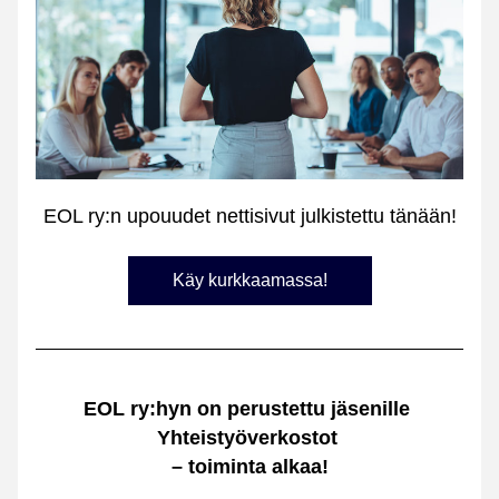
EOL ry:n upouudet nettisivut julkistettu tänään!
Käy kurkkaamassa!
EOL ry:hyn on perustettu jäsenille 
Yhteistyöverkostot 
– toiminta alkaa!