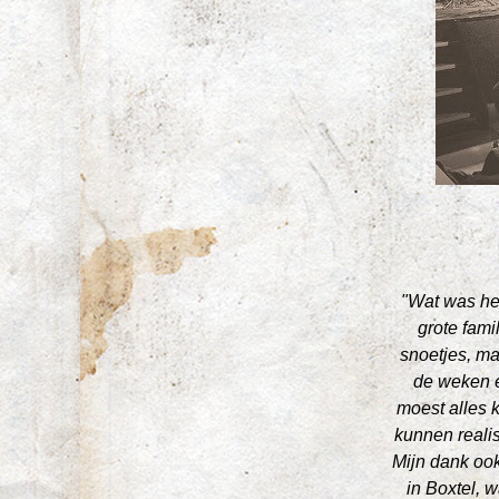
"Wat was het
grote fami
snoetjes, ma
de weken e
moest alles k
kunnen reali
Mijn dank ook
in Boxtel, 