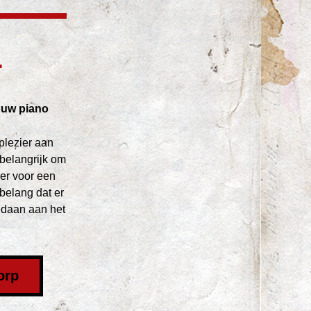
.
ouw piano
lezier aan 
belangrijk om 
er voor een 
belang dat er 
daan aan het 
orp