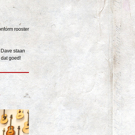
nform rooster 
Dave staan 
 dat goed!
A