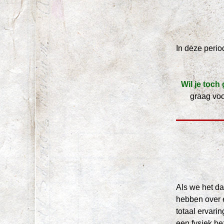
In deze perio
Wil je toch
graag voo
Als we het da
hebben over 
totaal ervarin
een fysiek be