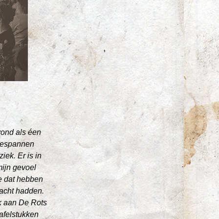
.
ond als éen 
gespannen 
ek. Er is in 
ijn gevoel 
e dat hebben 
acht hadden. 
k aan De Rots 
afelstukken 