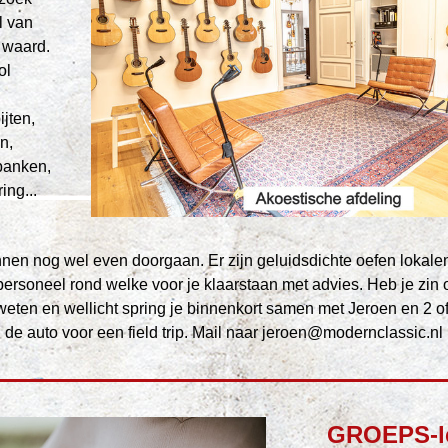
 van 
waard. 
l 
jten, 
, 
banken, 
ing...
nnen nog wel even doorgaan. Er zijn geluidsdichte oefen lokalen 
 personeel rond welke voor je klaarstaan met advies. Heb je zin 
weten en wellicht spring je binnenkort samen met Jeroen en 2 of
de auto voor een field trip. Mail naar jeroen@modernclassic.nl
GROEPS-le