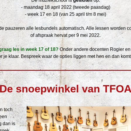
De muziekschool is 
gesloten
 op:
- maandag 18 april 2022 (tweede paasdag)
- week 17 en 18 (van 25 april t/m 8 mei)
de pauzeren alle lesbundels automatisch. Alle lessen worden co
of afspraak hervat per 9 mei 2022.
 graag les in week 17 of 18?
 Onder andere docenten Rogier en 
r je klaar. Bespreek waar de opties liggen met hen en dan komt
De snoepwinkel van TFO
n toch 
een 
g dan is 
zoek 