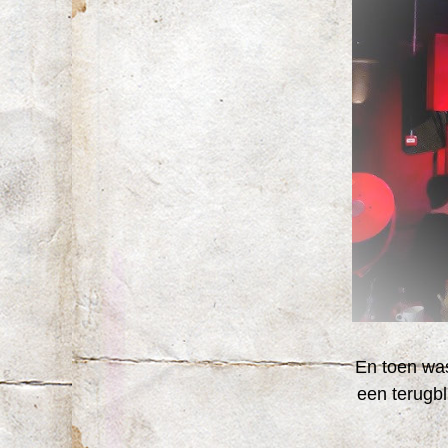
En toen was
een terugbl