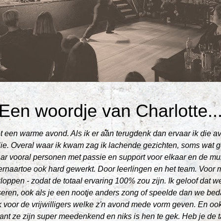
Een woordje van Charlotte..
 een warme avond. Als ik er aan terugdenk dan ervaar ik die av
lie. Overal waar ik kwam zag ik lachende gezichten, soms wat 
ar vooral personen met passie en support voor elkaar en de muzi
rnaartoe ook hard gewerkt. Door leerlingen en het team. Voor m
loppen - zodat de totaal ervaring 100% zou zijn. Ik geloof dat w
seren, ook als je een nootje anders zong of speelde dan we bed
 voor de vrijwilligers welke z'n avond mede vorm geven. En oo
want ze zijn super meedenkend en niks is hen te gek. Heb je de t