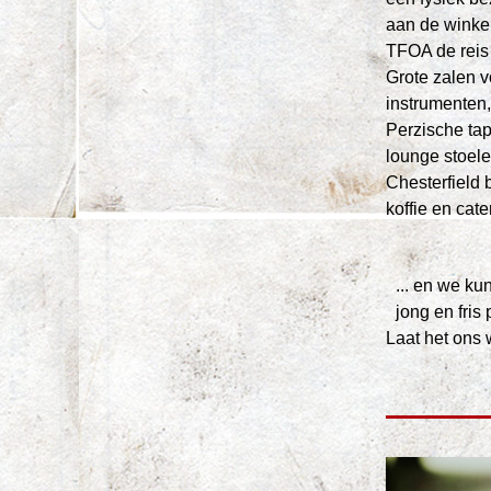
aan de winkel
TFOA de reis 
Grote zalen vo
instrumenten, 
Perzische tapi
lounge stoelen
Chesterfield 
koffie en cater
... en we ku
jong en fris
Laat het ons 