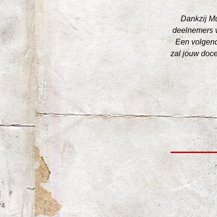
Dankzij Mu
deelnemers v
Een volgend 
zal jouw doce