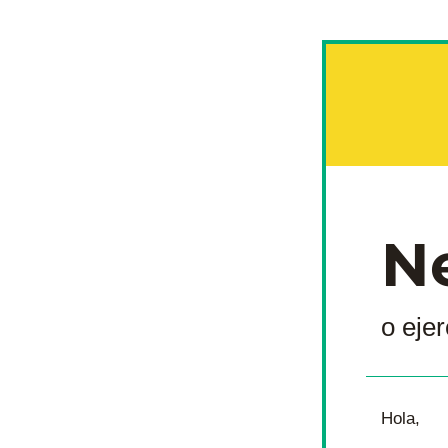
N
o ejer
​​Hola,