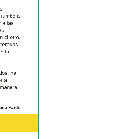
s 
rumbo a 
 a las 
u 
 el otro, 
peradas, 
sta 
dos, ha 
ta 
 manera 
ena Pardo