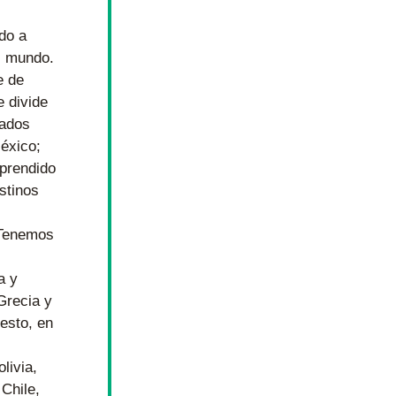
do a 
 mundo. 
 de 
 divide 
ados 
xico; 
prendido 
stinos 
 Tenemos 
 y 
recia y 
esto, en 
ivia, 
Chile, 