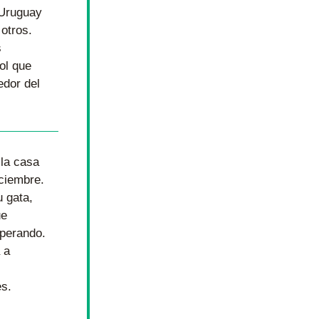
Uruguay 
 otros. 
 
l que 
dor del 
la casa 
ciembre. 
 gata, 
e 
perando. 
a 
s.  