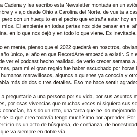
a Cadena y les escribo esta Newsletter montada en un avión
bre y viajo desde Ohio a Carolina del Norte, de vuelta a cas
, pero con un huequito en el pecho que extraña estar hoy en
 míos. El ambiente en todas partes nos pide pensar en el año
na, en lo que nos dejó y en todo lo que viene. Es inevitable.
o en mente, pienso que el 2022 quedará en nosotros, obviam
año único, el año en que RecordArte empezó a existir. Sin 
e ver el podcast hecho realidad, de verlo crecer semana a
mes, para mi el gran regalo fue haber escuchado por horas l
 humanos maravillosos, algunos a quienes ya conocía y otro
abía más de dos o tres detalles. Eso me hace sentir agrade
 a preguntarle a una persona por su vida, por sus asuntos m
es, por esas vivencias que muchas veces ni siquiera sus se
s conocían, ha sido un reto, una tarea que he ido mejorando 
 de la que creo todavía tengo muchísimo por aprender. Por 
jercicio es un acto de búsqueda, de confianza, de honestidad 
 que va siempre en doble vía. 