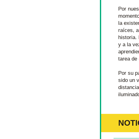
Por nues
momentos
la existe
raíces, a
historia.
y a la v
aprendie
tarea de 
Por su pa
sido un 
distancia
iluminado
NOTI