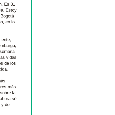
. Es 31 
a. Estoy 
 Bogotá 
, en lo 
 
ente, 
embargo, 
 semana 
as vidas 
s de los 
cida.
ás 
res más 
sobre la 
ahora sé 
y de 