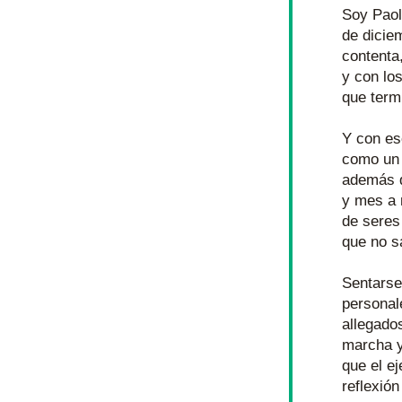
Soy Paol
de diciem
contenta
y con los
que termi
Y con es
como un 
además d
y mes a 
de seres
que no s
Sentarse
personal
allegado
marcha y
que el e
reflexión